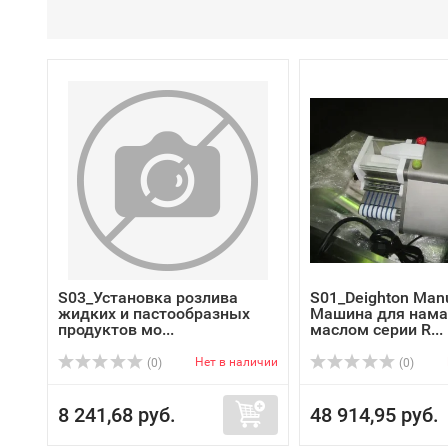
S03_Установка розлива
S01_Deighton Manu
жидких и пастообразных
Машина для нама
продуктов мо...
маслом cерии R...
Нет в наличии
(0)
(0)
8 241,68 руб.
48 914,95 руб.