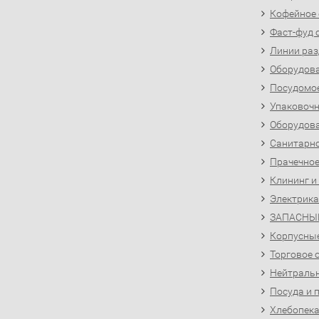
Кофейное
Фаст-фуд 
Линии раз
Оборудова
Посудомо
Упаковочн
Оборудова
Санитарно
Прачечное
Клининг и
Электрика
ЗАПАСНЫ
Корпусны
Торговое 
Нейтральн
Посуда и 
Хлебопека