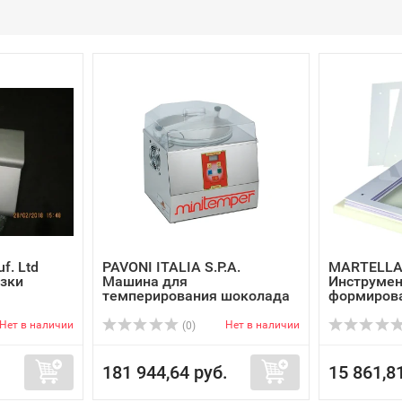
f. Ltd
PAVONI ITALIA S.P.A.
MARTELLA
зки
Машина для
Инструмен
темперирования шоколада
формирова
M...
...
Нет в наличии
Нет в наличии
(0)
181 944,64 руб.
15 861,8