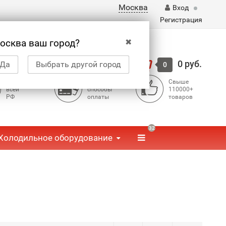
Москва
Вход
Регистрация
✖
осква ваш город?
Корзина
0 руб.
Да
Выбрать другой город
0
Доставка по
Доступные
Свыше
всей
способы
110000+
РФ
оплаты
товаров
32
Холодильное оборудование