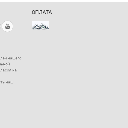
ОПЛАТА
елей нашего
льной
гласия на
уть наш