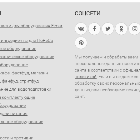
Ы
СОЦСЕТИ
части для оборудования Fimar
 ингредиенты для HoReCa
ное оборудование
ханическое оборудование
Мы получаем и обрабатываем
персональные данные посетит
оборудование
сайта в соответствии с
официа
 кафе, фастфуд, магазин
политикой
. Если вы не даете со
, фанфуд, стритфуд
обработку своих персональных
ние для водоподготовки
данных,вам необходимо покин
сайт.
и комплектующие
борудование
дачи питания
льное оборудование
ости и противни