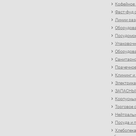
Кофейное
Фаст-фуд 
Линии раз
Оборудова
Посудомо
Упаковочн
Оборудова
Санитарно
Прачечное
Клининг и
Электрика
ЗАПАСНЫ
Корпусны
Торговое 
Нейтральн
Посуда и 
Хлебопека