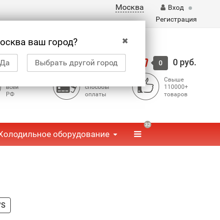
Москва
Вход
Регистрация
✖
осква ваш город?
Корзина
0 руб.
Да
Выбрать другой город
0
Доставка по
Доступные
Свыше
всей
способы
110000+
РФ
оплаты
товаров
32
Холодильное оборудование
'S