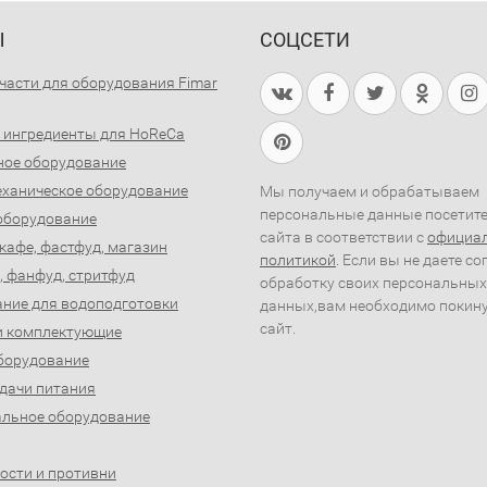
Ы
СОЦСЕТИ
части для оборудования Fimar
 ингредиенты для HoReCa
ное оборудование
ханическое оборудование
Мы получаем и обрабатываем
персональные данные посетит
оборудование
сайта в соответствии с
официа
 кафе, фастфуд, магазин
политикой
. Если вы не даете со
, фанфуд, стритфуд
обработку своих персональных
ние для водоподготовки
данных,вам необходимо покин
сайт.
и комплектующие
борудование
дачи питания
льное оборудование
ости и противни