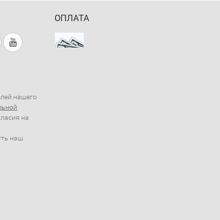
ОПЛАТА
елей нашего
льной
гласия на
уть наш