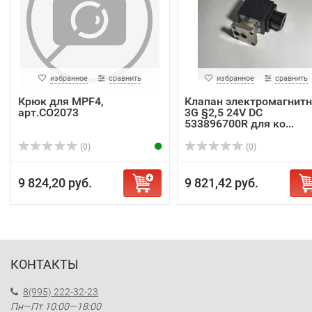
избранное
сравнить
избранное
сравнить
Крюк для MPF4,
Клапан электромагнит
арт.CO2073
3G §2,5 24V DC
533896700R для ко...
(0)
(0)
9 824,20 руб.
9 821,42 руб.
КОНТАКТЫ
8(995) 222-32-23
Пн—Пт 10:00—18:00