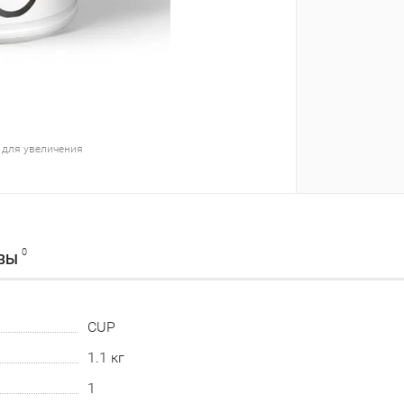
 для увеличения
0
ВЫ
CUP
1.1 кг
1