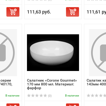
111,63 руб.
111,61 р
серии
Салатник «Corone Gourmet»
Салатик кв
40170,
170 мм 800 мл. Материал:
143мм 400м
фарфор
В наличии
В наличии
(0)