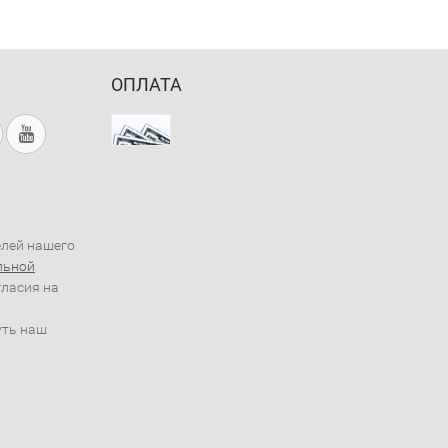
ОПЛАТА
елей нашего
льной
гласия на
уть наш