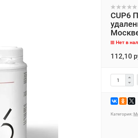
CUP6 П
удален
Москв
Нет в на
112,10 р
Категория:
М