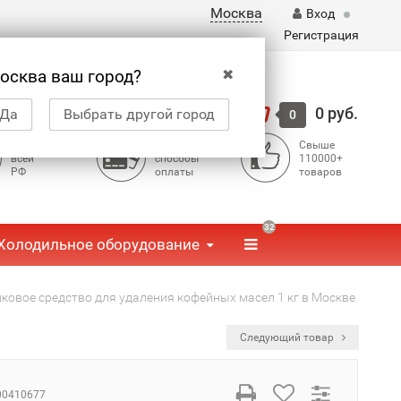
Москва
Вход
Регистрация
✖
осква ваш город?
Корзина
0 руб.
Да
Выбрать другой город
0
Доставка по
Доступные
Свыше
всей
способы
110000+
РФ
оплаты
товаров
32
Холодильное оборудование
овое средство для удаления кофейных масел 1 кг в Москве
Следующий товар
00410677