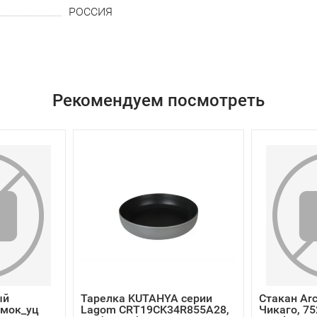
РОССИЯ
Рекомендуем посмотреть
ый
Тарелка KUTAHYA серии
Стакан Arc
амок_уц
Lagom CRT19CK34R855A28,
Чикаго, 75