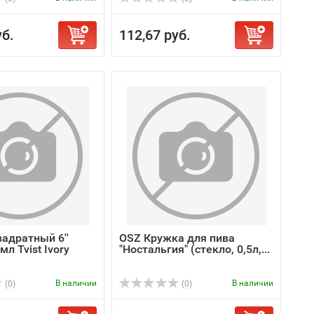
уб.
112,67 руб.
адратный 6''
OSZ Кружка для пива
л Tvist Ivory
"Ностальгия" (стекло, 0,5л,...
В наличии
В наличии
(0)
(0)