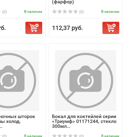
(фарфор)
В наличии
В наличии
(0)
(0)
уб.
112,37 руб.
ночных шторок
Бокал для коктейлей серии
ны холод.
«Триумф» 01171244, стекло
..
300мл...
В наличии
В наличии
(0)
(0)