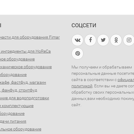
Ы
СОЦСЕТИ
части для оборудования Fimar
 ингредиенты для HoReCa
ное оборудование
ханическое оборудование
Мы получаем и обрабатываем
персональные данные посетит
оборудование
сайта в соответствии с
официа
 кафе, фастфуд, магазин
политикой
. Если вы не даете со
, фанфуд, стритфуд
обработку своих персональных
ние для водоподготовки
данных,вам необходимо покин
сайт.
и комплектующие
борудование
дачи питания
льное оборудование