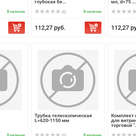
глубокая бе...
мл, d=75 ...
В наличии
В наличии
(0)
112,27 руб.
112,27 р
Трубка телескопическая
Комплект 
L=620-1150 мм
для витри
торговой ".
В наличии
В наличии
(0)