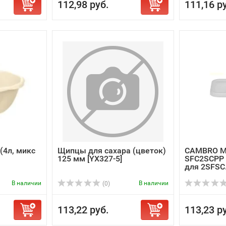
112,98 руб.
111,16 р
(4л, микс
Щипцы для сахара (цветок)
CAMBRO M
125 мм [YX327-5]
SFC2SCPP 
для 2SFSC.
В наличии
В наличии
(0)
113,22 руб.
113,23 р