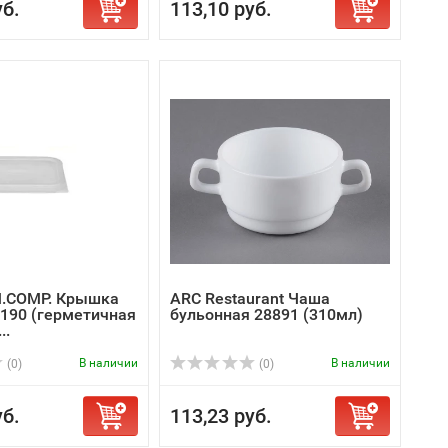
уб.
113,10 руб.
.COMP. Крышка
ARC Restaurant Чаша
190 (герметичная
бульонная 28891 (310мл)
..
В наличии
В наличии
(0)
(0)
уб.
113,23 руб.