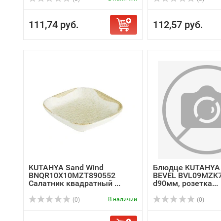
111,74 руб.
112,57 руб.
KUTAHYA Sand Wind
Блюдце KUTAHYA 
BNQR10X10MZT890552
BEVEL BVL09MZK7
Салатник квадратный ...
d90мм, розетка...
В наличии
(0)
(0)