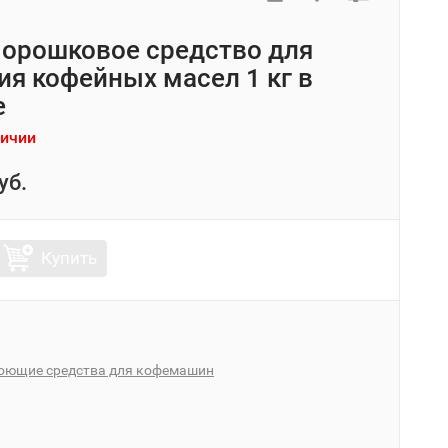
орошковое средство для
ия кофейных масел 1 кг в
е
личии
уб.
Купить
оющие средства для кофемашин