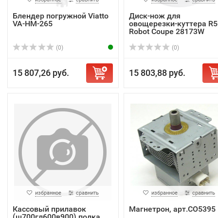
Блендер погружной Viatto
Диск-нож для
VA-HM-265
овощерезки-куттера R5
Robot Coupe 28173W
(0)
(0)
15 807,26 руб.
15 803,88 руб.
избранное
сравнить
избранное
сравнить
Кассовый прилавок
Магнетрон, арт.CO5395
(ш700гл600в900) полка