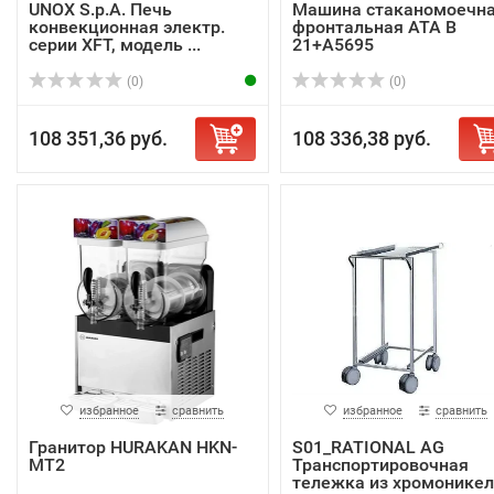
UNOX S.p.A. Печь
Машина стаканомоечн
конвекционная электр.
фронтальная ATA B
серии XFT, модель ...
21+А5695
(0)
(0)
108 351,36 руб.
108 336,38 руб.
избранное
сравнить
избранное
сравнить
Гранитор HURAKAN HKN-
S01_RATIONAL AG
MT2
Транспортировочная
тележка из хромоникеле