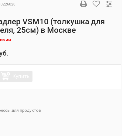
00226020
адлер VSM10 (толкушка для
еля, 25см) в Москве
личии
уб.
Купить
ессы для продуктов