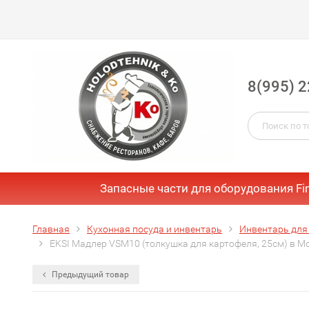
8(995) 2
Запасные части для оборудования Fi
Главная
Кухонная посуда и инвентарь
Инвентарь для
EKSI Мадлер VSM10 (толкушка для картофеля, 25см) в М
Предыдущий товар