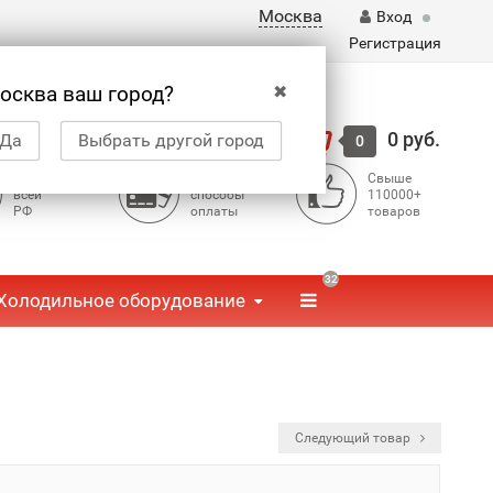
Москва
Вход
Регистрация
✖
осква ваш город?
Корзина
0 руб.
Да
Выбрать другой город
0
Доставка по
Доступные
Свыше
всей
способы
110000+
РФ
оплаты
товаров
32
Холодильное оборудование
Следующий товар