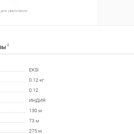
 для увеличения
0
ВЫ
EKSI
0.12 кг
0.12
ИНДИЯ
130 м
73 м
275 м