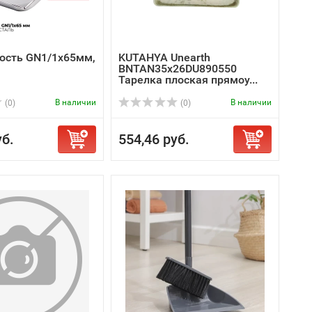
ость GN1/1x65мм,
KUTAHYA Unearth
BNTAN35x26DU890550
Тарелка плоская прямоу...
В наличии
В наличии
(0)
(0)
уб.
554,46 руб.