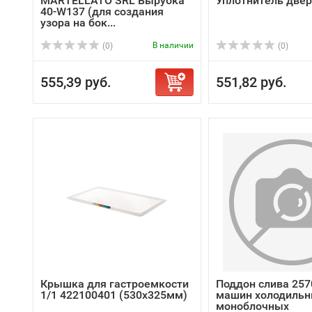
MARTELLATO SRL Вырубка
Уплотнитель двер
40-W137 (для создания
узора на бок...
В наличии
(0)
(0)
555,39 руб.
551,82 руб.
Крышка для гастроемкости
Поддон слива 257
1/1 422100401 (530х325мм)
машин холодиль
моноблочных