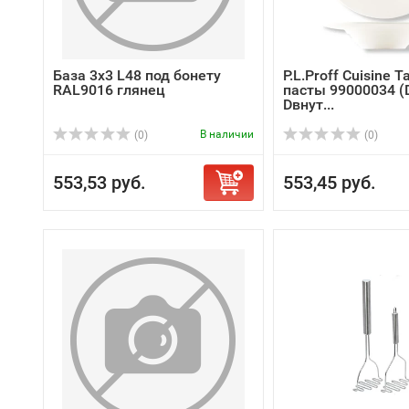
База 3х3 L48 под бонету
P.L.Proff Cuisine 
RAL9016 глянец
пасты 99000034 (
Dвнут...
В наличии
(0)
(0)
553,53 руб.
553,45 руб.