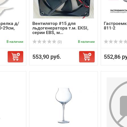
Тарелка д/
Вентилятор #15 для
Гастроемк
D-29см,
льдогенератора т.м. EKSI,
811-2
серии EBS, м...
В наличии
В наличии
(0)
553,90 руб.
552,86 р