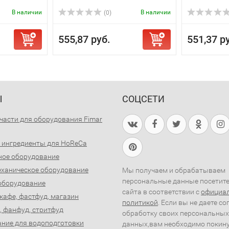
В наличии
В наличии
(0)
555,87 руб.
551,37 р
Ы
СОЦСЕТИ
части для оборудования Fimar
 ингредиенты для HoReCa
ное оборудование
ханическое оборудование
Мы получаем и обрабатываем
персональные данные посетит
оборудование
сайта в соответствии с
официа
 кафе, фастфуд, магазин
политикой
. Если вы не даете со
, фанфуд, стритфуд
обработку своих персональных
ние для водоподготовки
данных,вам необходимо покин