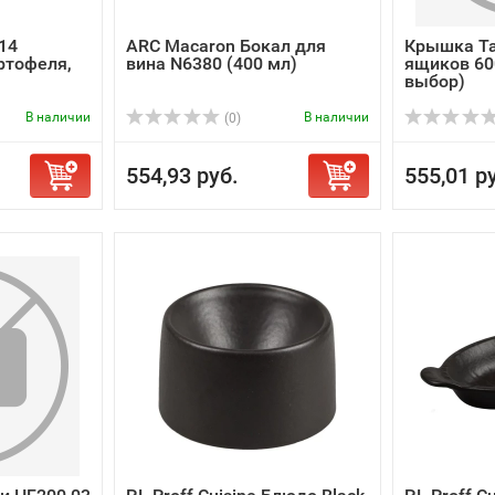
14
ARC Macaron Бокал для
Крышка Та
ртофеля,
вина N6380 (400 мл)
ящиков 60
выбор)
В наличии
В наличии
(0)
554,93 руб.
555,01 р