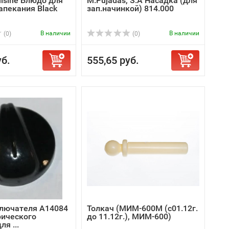
Cuisine Блюдо для
M.Pujadas, S.A Насадка (для
апекания Black
зап.начинкой) 814.000
В наличии
В наличии
(0)
(0)
уб.
555,65 руб.
лючателя A14084
Толкач (МИМ-600М (с01.12г.
рического
до 11.12г.), МИМ-600)
я ...