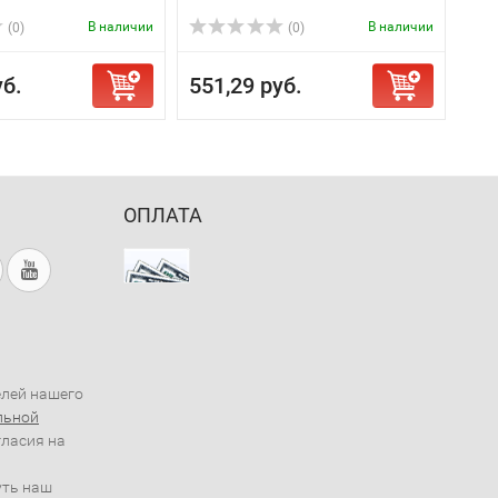
В наличии
В наличии
(0)
(0)
уб.
551,29 руб.
ОПЛАТА
елей нашего
льной
гласия на
уть наш