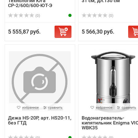
Технологии Юга
31 см, дл.130 см
СР-2/600/600-ЮТ-Э
(0)
(0)
5 555,87 руб.
5 566,30 руб.
избранное
сравнить
избранное
сравнить
Дежа HS-20P, арт. HS20-11,
Водонагреватель-
без ГТД
кипятильник Enigma VIC
WBK35