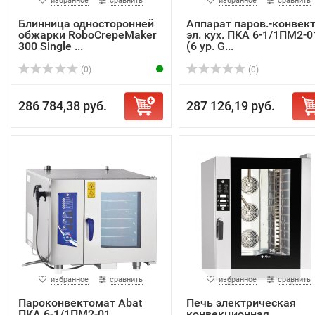
избранное
сравнить
избранное
сравнить
Блинница односторонней
Аппарат паров.-конвект
обжарки RoboCrepeMaker
эл. кух. ПКА 6-1/1ПМ2-0
300 Single ...
(6 ур. G...
(0)
(0)
286 784,38 руб.
287 126,19 руб.
избранное
сравнить
избранное
сравнить
Пароконвектомат Abat
Печь электрическая
ПКА 6-1/1ПМ2-01
конвекционная