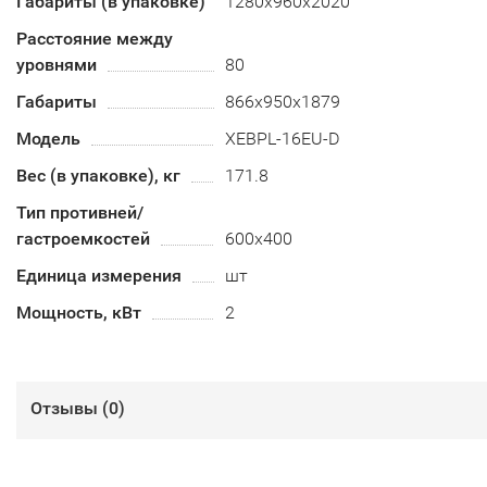
Габариты (в упаковке)
1280х960х2020
Расстояние между
уровнями
80
Габариты
866х950х1879
Модель
XEBPL-16EU-D
Вес (в упаковке), кг
171.8
Тип противней/
гастроемкостей
600х400
Единица измерения
шт
Мощность, кВт
2
Отзывы (
0
)