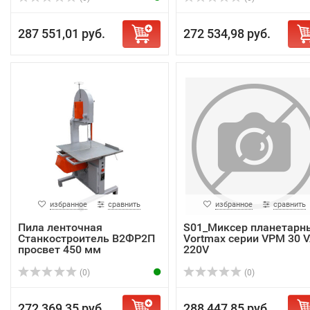
287 551,01 руб.
272 534,98 руб.
избранное
сравнить
избранное
сравнить
Пила ленточная
S01_Миксер планетарн
Станкостроитель В2ФР2П
Vortmax серии VPM 30 
просвет 450 мм
220V
(0)
(0)
272 369,35 руб.
288 447,85 руб.