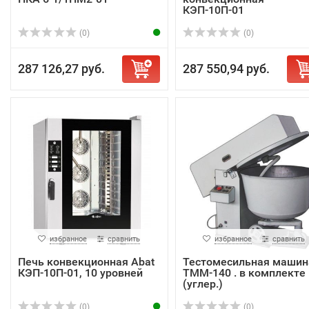
КЭП-10П-01
(0)
(0)
287 126,27 руб.
287 550,94 руб.
избранное
сравнить
избранное
сравнить
Печь конвекционная Abat
Тестомесильная машин
КЭП-10П-01, 10 уровней
ТММ-140 . в комплекте
(углер.)
(0)
(0)