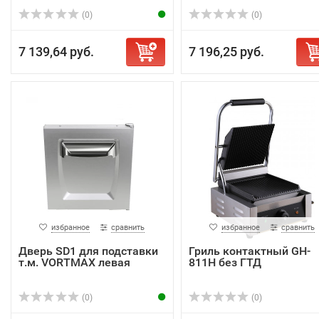
арт.10303109A
AISI...
(0)
(0)
7 139,64 руб.
7 196,25 руб.
избранное
сравнить
избранное
сравнить
Дверь SD1 для подставки
Гриль контактный GH-
т.м. VORTMAX левая
811H без ГТД
(0)
(0)