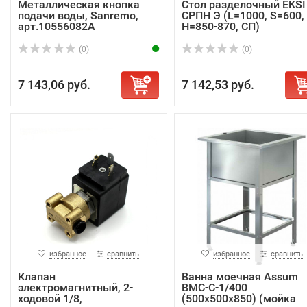
Металлическая кнопка
Стол разделочный EKSI
подачи воды, Sanremo,
СРПН Э (L=1000, S=600,
арт.10556082A
H=850-870, СП)
(0)
(0)
7 143,06 руб.
7 142,53 руб.
избранное
сравнить
избранное
сравнить
Клапан
Ванна моечная Assum
электромагнитный, 2-
ВМС-С-1/400
ходовой 1/8,
(500х500х850) (мойка