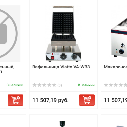
енный,
Вафельница Viatto VA-WB3
Макаронов
п
В наличии
В наличии
(0)
11 507,19 руб.
11 507,1