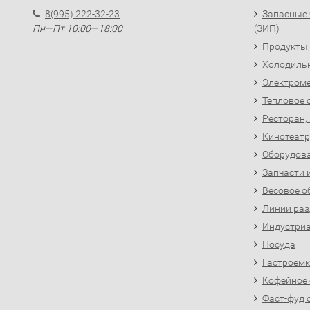
8(995) 222-32-23
Запасные 
Пн—Пт 10:00—18:00
(ЗИП)
Продукты,
Холодиль
Электроме
Тепловое 
Ресторан,
Кинотеатр
Оборудова
Запчасти 
Весовое о
Линии раз
Индустриа
Посуда
Гастроемк
Кофейное
Фаст-фуд 