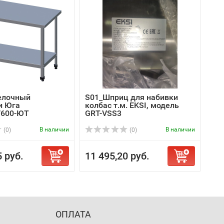
елочный
S01_Шприц для набивки
и Юга
колбас т.м. EKSI, модель
/600-ЮТ
GRT-VSS3
В наличии
В наличии
(0)
(0)
5 руб.
11 495,20 руб.
ОПЛАТА