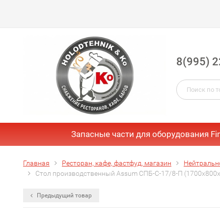
8(995) 2
Запасные части для оборудования Fi
Главная
Ресторан, кафе, фастфуд, магазин
Нейтральн
Стол производственный Assum СПБ-С-17/8-П (1700х800х
Предыдущий товар