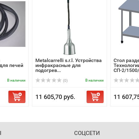
и
Metalcarrelli s.r.l. Устройства
Стол разд
 для печей
инфракрасные для
Технологи
подогрев...
СП-2/1500
В наличии
В наличии
(0)
11 605,70 руб.
11 607,7
Ы
СОЦСЕТИ