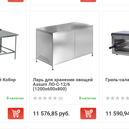
й Кобор
Ларь для хранения овощей
Гриль-сал
Assum ЛО-С-12/6
(1200х600х800)
В наличии
В наличии
(0)
11 576,85 руб.
11 590,9