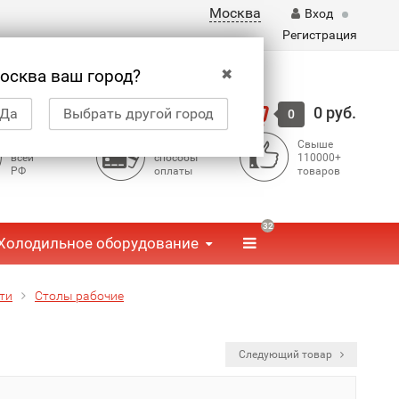
Москва
Вход
Регистрация
✖
осква ваш город?
Корзина
0 руб.
Да
Выбрать другой город
0
Доставка по
Доступные
Свыше
всей
способы
110000+
РФ
оплаты
товаров
32
Холодильное оборудование
ти
Столы рабочие
Следующий товар