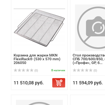
Корзина для жарки MKN
Стол производств
FlexiRack® (530 x 570 mm)
СПБ 700/600/850, 
206050
(«Профи», GP, б...
В наличии
(0)
(0)
11 510,08 руб.
11 594,09 руб.