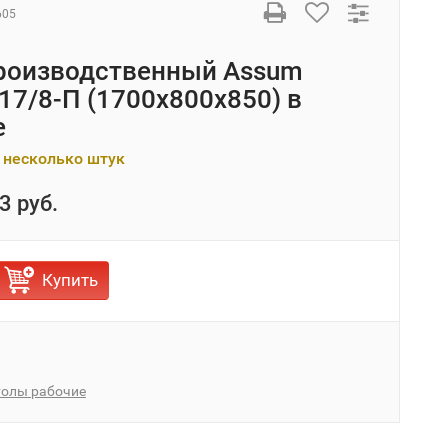
605
роизводственный Assum
17/8-П (1700х800х850) в
е
 несколько штук
3 руб.
Купить
толы рабочие