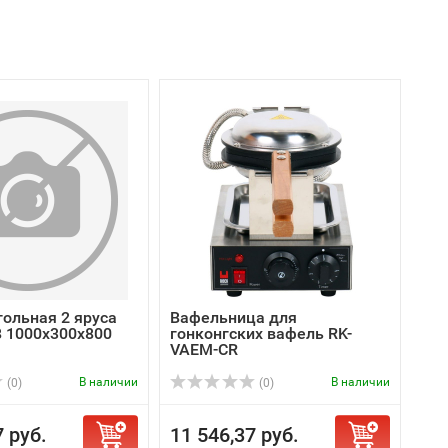
тольная 2 яруса
Вафельница для
8 1000х300х800
гонконгских вафель RK-
VAEM-CR
В наличии
В наличии
(0)
(0)
7 руб.
11 546,37 руб.