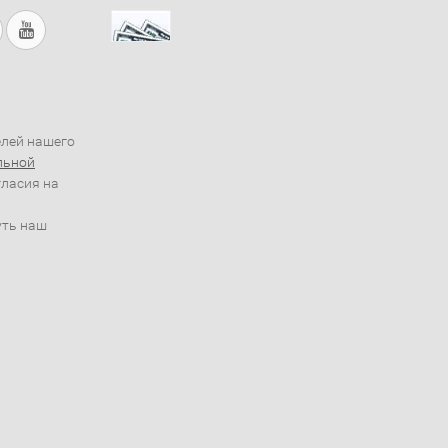
елей нашего
льной
гласия на
уть наш