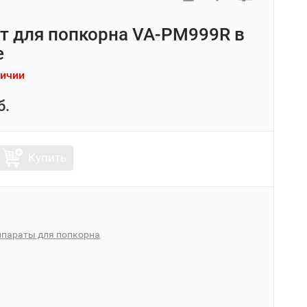
т для попкорна VA-PM999R в
е
личии
б.
Купить
ппараты для попкорна