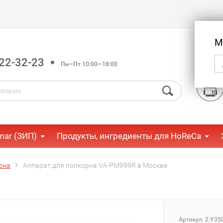
М
22-32-23
Пн—Пт 10:00—18:00
mar (ЗИП)
Продукты, ингредиенты для HoReCa
рна
Аппарат для попкорна VA-PM999R в Москве
Артикул:
2:У35