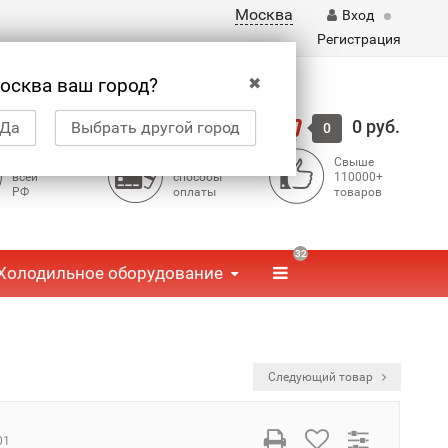
Москва
Вход
Регистрация
✖
осква ваш город?
Корзина
0 руб.
Да
Выбрать другой город
0
Доставка по
Доступные
Свыше
всей
способы
110000+
РФ
оплаты
товаров
32
Холодильное оборудование
Следующий товар
01