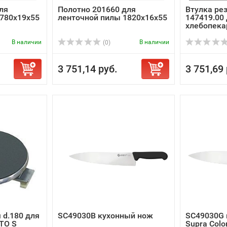
ля
Полотно 201660 для
Втулка ре
2780х19х55
ленточной пилы 1820х16х55
147419.00
хлебопекар
В наличии
В наличии
(0)
3 751,14 руб.
3 751,69 
 d.180 для
SC49030B кухонный нож
SC49030G 
TO S
Supra Colo