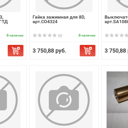
3,
Гайка зажимная для 8D,
Выключате
 ГТД
арт.CO4324
арт.SA108
В наличии
В наличии
(0)
3 750,88 руб.
3 750,88 