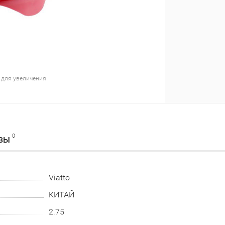
 для увеличения
0
ВЫ
Viatto
КИТАЙ
2.75