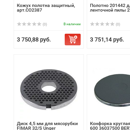
Кожух полотна защитный,
Полотно 201442 д
арт.CO2387
ленточной пилы 
В наличии
(0)
(0)
3 750,88 руб.
3 751,14 руб.
Диск 4,5 мм для мясорубки
Конфорка круглая
FIMAR 32/S Unger
600 36037500 BER