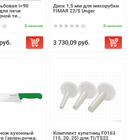
зьбовая I=90
Диск 1,5 мм для мясорубки
 для печи
FIMAR 22/S Unger
ной ти...
В наличии
В наличии
(0)
(0)
руб.
3 730,09 руб.
нож кухонный
Комплект купатниц F0163
re (зелен.ручка,
(15, 20, 25) для TI/TS22