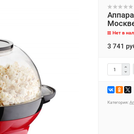
Аппара
Москв
Нет в на
3 741 ру
Категория:
А