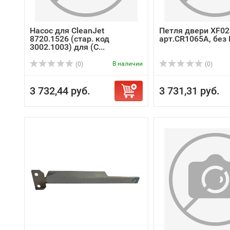
Насос для CleanJet
Петля двери XF02
8720.1526 (стар. код
арт.CR1065A, без
3002.1003) для (С...
В наличии
(0)
(0)
3 732,44 руб.
3 731,31 руб.