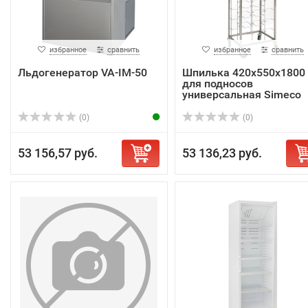
избранное
сравнить
избранное
сравнить
Льдогенератор VA-IM-50
Шпилька 420х550х1800
для подносов
универсальная Simeco
10...
(0)
(0)
53 156,57 руб.
53 136,23 руб.