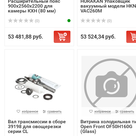
Расширительный пояс
HURAKAN Упаковщик
900х2560х2200 для
вакуумный модели HKN
камеры КХН (80 мм)
VAC260M
(0)
(0)
53 481,88 руб.
53 524,34 руб.
избранное
сравнить
избранное
сравнить
Вал трансмиссии в сборе
Витрина холодильная т
39198 для овощерезки
Open Front OF50H160G
серии CL
(Glass)