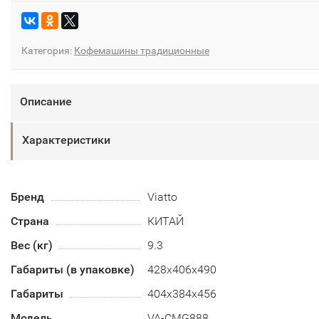
Категория:
Кофемашины традиционные
Описание
Характеристики
Бренд
Viatto
Страна
КИТАЙ
Вес (кг)
9.3
Габариты (в упаковке)
428х406х490
Габариты
404х384х456
Модель
VA-CMG888