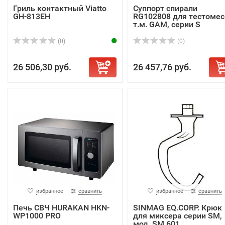
Гриль контактный Viatto
Суппорт спирали
GH-813EH
RG102808 для тестомес
т.м. GAM, серии S
(0)
(0)
26 506,30 руб.
26 457,76 руб.
избранное
сравнить
избранное
сравнить
Печь СВЧ HURAKAN HKN-
SINMAG EQ.CORP. Крюк
WP1000 PRO
для миксера серии SM,
мод. SM 601