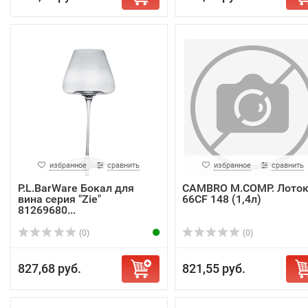
избранное
сравнить
избранное
сравнить
P.L.BarWare Бокал для
CAMBRO M.COMP. Лото
вина серия "Zie"
66CF 148 (1,4л)
81269680...
(0)
(0)
827,68 руб.
821,55 руб.