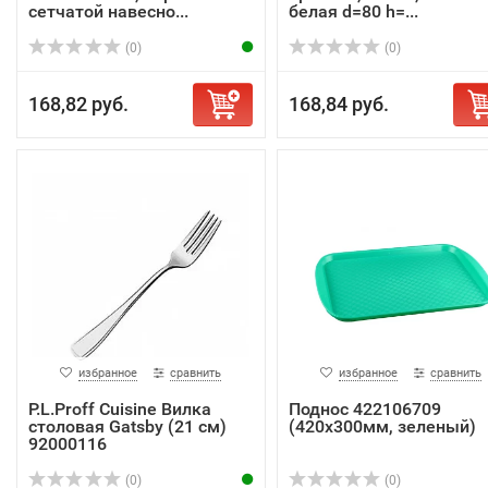
сетчатой навесно...
белая d=80 h=...
(0)
(0)
168,82 руб.
168,84 руб.
избранное
сравнить
избранное
сравнить
P.L.Proff Cuisine Вилка
Поднос 422106709
столовая Gatsby (21 см)
(420x300мм, зеленый)
92000116
(0)
(0)