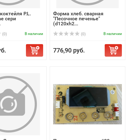
коктейля P.L.
Форма хлеб. сварная
ne сери
"Песочное печенье"
.
(d120xh2...
В наличии
В наличии
(0)
(0)
уб.
776,90 руб.