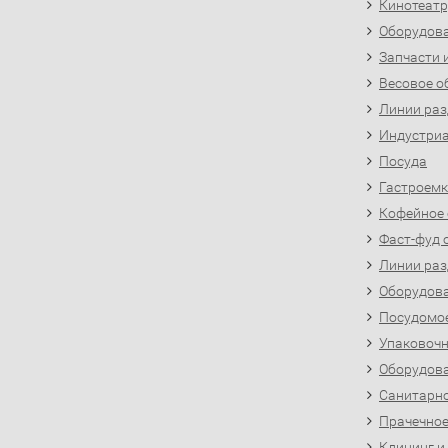
Кинотеатр
Оборудова
Запчасти 
Весовое о
Линии раз
Индустриа
Посуда
Гастроемк
Кофейное
Фаст-фуд 
Линии раз
Оборудова
Посудомо
Упаковочн
Оборудова
Санитарно
Прачечное
Клининг и