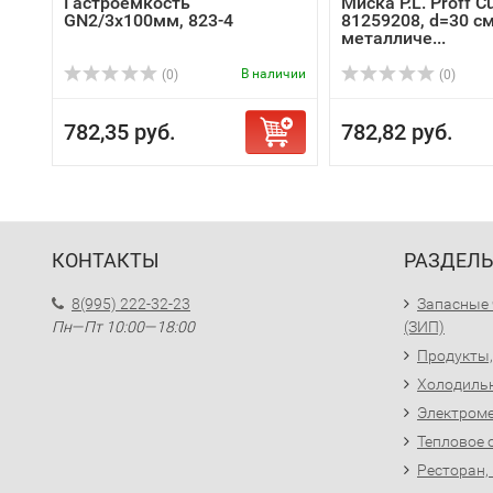
Гастроемкость
Миска P.L. Proff C
GN2/3x100мм, 823-4
81259208, d=30 см
металличе...
В наличии
(0)
(0)
782,35 руб.
782,82 руб.
КОНТАКТЫ
РАЗДЕЛ
8(995) 222-32-23
Запасные 
Пн—Пт 10:00—18:00
(ЗИП)
Продукты,
Холодиль
Электроме
Тепловое 
Ресторан,