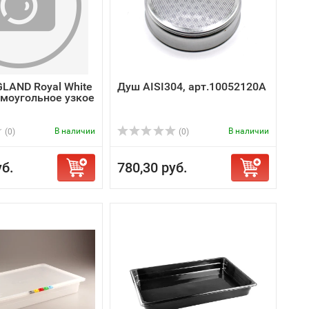
LAND Royal White
Душ AISI304, арт.10052120A
моугольное узкое
В наличии
В наличии
(0)
(0)
уб.
780,30 руб.