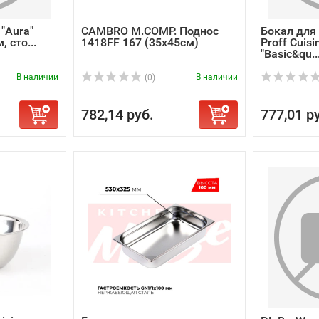
"Aura"
CAMBRO M.COMP. Поднос
Бокал для 
, сто...
1418FF 167 (35х45см)
Proff Cuisi
"Basic&qu..
В наличии
В наличии
(0)
782,14 руб.
777,01 р