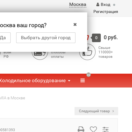
Москва
Вход
Регистрация
✖
осква ваш город?
Корзина
0 руб.
Да
Выбрать другой город
0
Доставка по
Доступные
Свыше
всей
способы
110000+
РФ
оплаты
товаров
32
Холодильное оборудование
MIA в Москве
Следующий товар
00581393