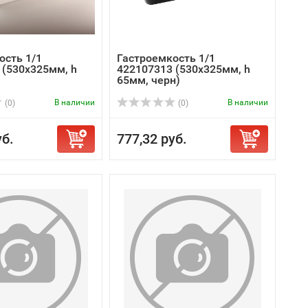
ость 1/1
Гастроемкость 1/1
 (530x325мм, h
422107313 (530x325мм, h
65мм, черн)
В наличии
В наличии
(0)
(0)
уб.
777,32 руб.