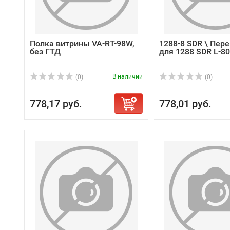
Полка витрины VA-RT-98W,
1288-8 SDR \ Пер
без ГТД
для 1288 SDR L-8
В наличии
(0)
(0)
778,17 руб.
778,01 руб.