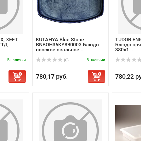
X, XEFT
KUTAHYA Blue Stone
TUDOR ENG
ГТД
BNBOH36KY890003 Блюдо
Блюдо пря
плоское овальное...
380х1...
В наличии
В наличии
(0)
780,17 руб.
780,22 р