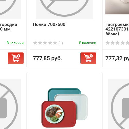
егородка
Полка 700x500
Гастроемк
00 мм
422107301
65мм)
В наличии
В наличии
(0)
777,85 руб.
777,32 р