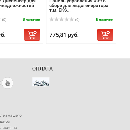
e Диспенсер для
Панель управления #39 в
инадлежностей
сборе для льдогенератора
т.м. EKS...
В наличии
В наличии
(0)
(0)
уб.
775,81 руб.
ОПЛАТА
елей нашего
льной
гласия на