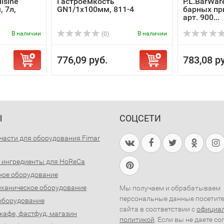
uisine
Гастроемкость
P.L.BarWar
, 7л,
GN1/1x100мм, 811-4
барных пр
арт. 900...
В наличии
В наличии
(0)
776,09 руб.
783,08 р
Ы
СОЦСЕТИ
части для оборудования Fimar
 ингредиенты для HoReCa
ное оборудование
ханическое оборудование
Мы получаем и обрабатываем
персональные данные посетит
оборудование
сайта в соответствии с
официа
 кафе, фастфуд, магазин
политикой
. Если вы не даете со