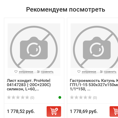
Рекомендуем посмотреть
избранное
сравнить
избранное
сравнить
Лист кондит. ProHotel
Гастроемкость Катунь К
04147283 (-20С+230С)
ГП1/1-15 530х327х150м
силикон, L=60,...
1/1*150, ...
(0)
(0)
1 778,52 руб.
1 778,69 руб.