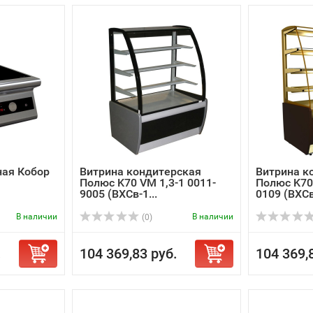
ная Кобор
Витрина кондитерская
Витрина к
Полюс K70 VM 1,3-1 0011-
Полюс K70 
9005 (ВХСв-1...
0109 (ВХСв-
В наличии
В наличии
(0)
.
104 369,83 руб.
104 369,