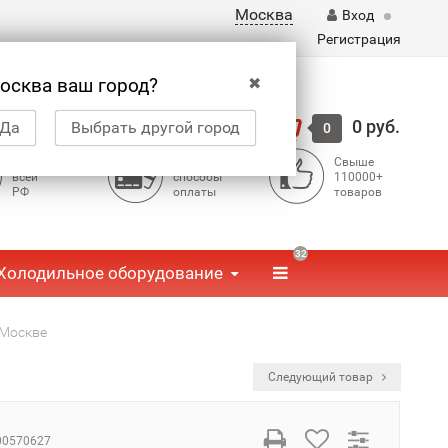
Москва
Вход
Регистрация
✖
осква ваш город?
Корзина
0 руб.
Да
Выбрать другой город
0
Доставка по
Доступные
Свыше
всей
способы
110000+
РФ
оплаты
товаров
32
Холодильное оборудование
 Москве
Следующий товар
00570627