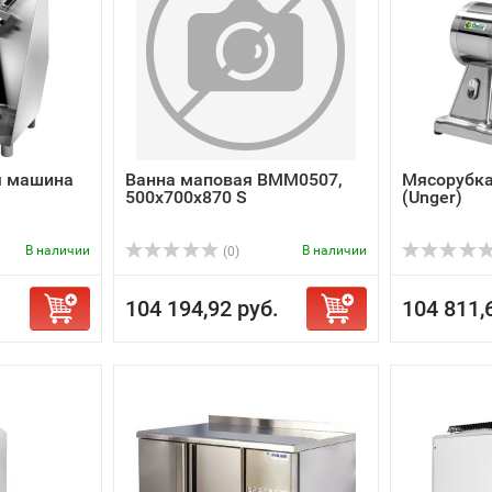
я машина
Ванна маповая ВММ0507,
Мясорубка
500х700х870 S
(Unger)
В наличии
В наличии
(0)
.
104 194,92 руб.
104 811,