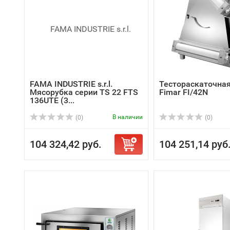
FAMA INDUSTRIE s.r.l.
Тестораскаточна
Мясорубка серии TS 22 FTS
Fimar FI/42N
136UTE (3...
В наличии
(0)
(0)
104 324,42 руб.
104 251,14 руб