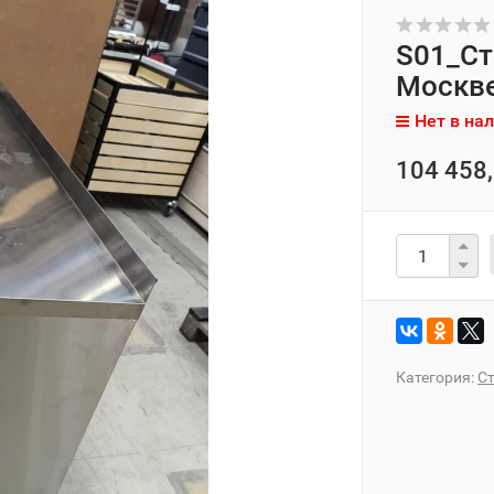
S01_Ст
Москв
Нет в на
104 458,
Категория:
С