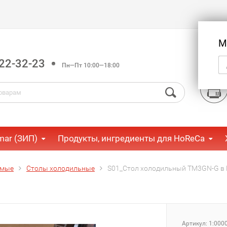
М
22-32-23
Пн—Пт 10:00—18:00
mar (ЗИП)
Продукты, ингредиенты для HoReCa
емые
Столы холодильные
S01_Стол холодильный TM3GN-G в
Артикул:
1:000