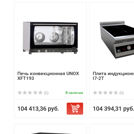
Печь конвекционная UNOX
Плита индукцион
XFT193
I7-2T
В наличии
(0)
(0)
104 413,36 руб.
104 394,31 руб