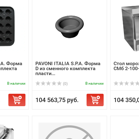
.A. Форма
PAVONI ITALIA S.P.A. Форма
Стол моро
мплекта
D из сменного комплекта
СМб 2-100
пласти...
В наличии
В наличии
(0)
.
104 563,75 руб.
104 350,