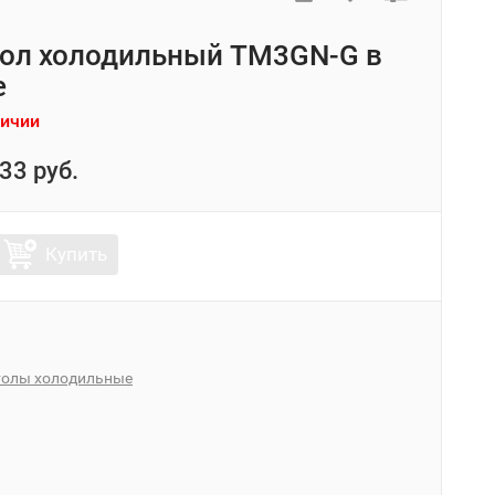
ол холодильный TM3GN-G в
е
личии
33 руб.
Купить
толы холодильные