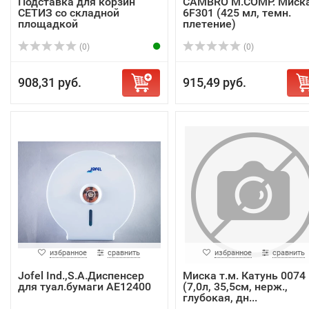
Подставка для корзин
CAMBRO M.COMP. Миск
СЕТИЗ со складной
6F301 (425 мл, темн.
площадкой
плетение)
(0)
(0)
908,31 руб.
915,49 руб.
избранное
сравнить
избранное
сравнить
Jofel Ind.,S.A.Диспенсер
Миска т.м. Катунь 0074
для туал.бумаги АE12400
(7,0л, 35,5см, нерж.,
глубокая, дн...