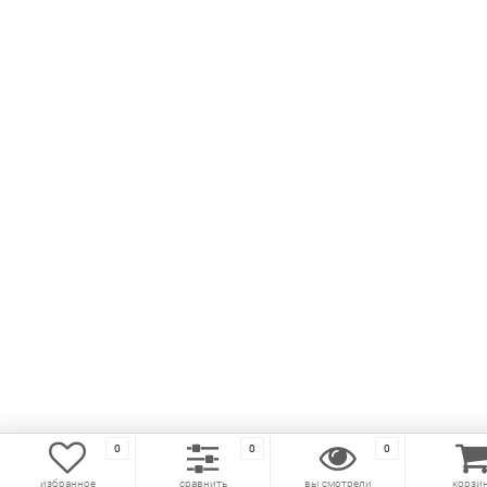
0
0
0
избранное
сравнить
вы смотрели
корзи