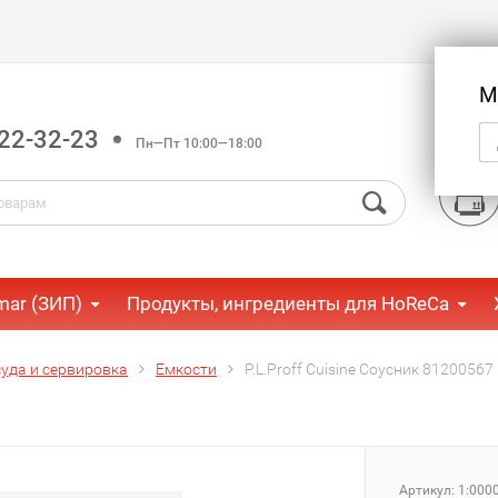
М
22-32-23
Пн—Пт 10:00—18:00
mar (ЗИП)
Продукты, ингредиенты для HoReCa
уда и сервировка
Емкости
P.L.Proff Cuisine Соусник 81200567 (
Артикул:
1:000