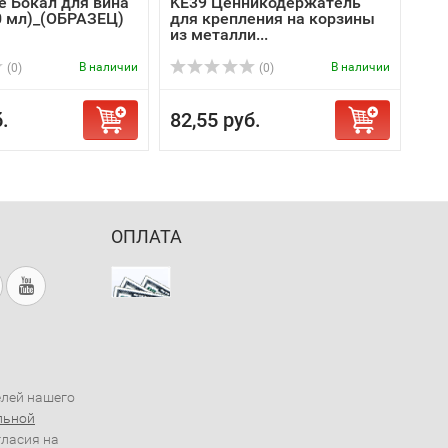
e Бокал для вина
KE39 Ценникодержатель
0 мл)_(ОБРАЗЕЦ)
для крепления на корзины
из металли...
В наличии
В наличии
(0)
(0)
.
82,55 руб.
ОПЛАТА
елей нашего
льной
гласия на