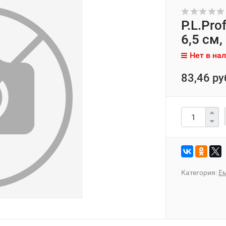
P.L.Pro
6,5 см,
Нет в на
83,46 ру
Категория:
Е