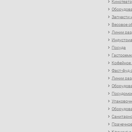
Кинотеатр
Оборудова
Запчасти 
Весовое о
Линии раз
Индустриа
Посуда
Гастроемк
Кофейное
Фаст-фуд 
Линии раз
Оборудова
Посудомо
Упаковочн
Оборудова
Санитарно
Прачечное
Клининг и