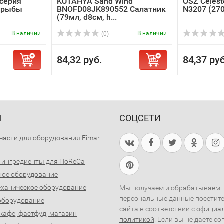
.серия
KUTAHYA Sand Wind
OSZ Celest
я рыбы
BNOFD08JK890552 Салатник
N3207 (27
(79мл, d8см, h...
В наличии
В наличии
(0)
84,32 руб.
84,37 руб
Ы
СОЦСЕТИ
части для оборудования Fimar
 ингредиенты для HoReCa
ное оборудование
ханическое оборудование
Мы получаем и обрабатываем
персональные данные посетит
оборудование
сайта в соответствии с
официа
 кафе, фастфуд, магазин
политикой
. Если вы не даете со