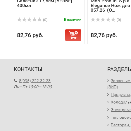
Салатник 17,5см [БЕЛЬЕ]
Mori Prod.In. S.p.a
400мл
Elegance Нож дл
057.26_(О...
В наличии
(0)
(0)
82,76 руб.
82,76 руб.
КОНТАКТЫ
РАЗДЕЛ
8(995) 222-32-23
Запасные 
Пн—Пт 10:00—18:00
(ЗИП)
Продукты,
Холодиль
Электроме
Тепловое 
Ресторан,