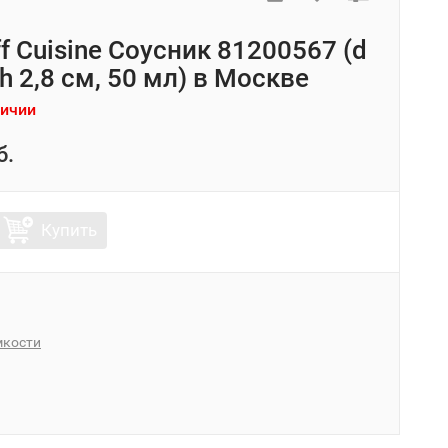
ff Cuisine Соусник 81200567 (d
 h 2,8 см, 50 мл) в Москве
личии
б.
Купить
мкости