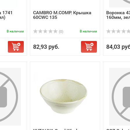
а 1741
CAMBRO M.COMP. Крышка
Воронка 4
мл)
60CWC 135
160мм, зе
В наличии
В наличии
(0)
82,93 руб.
84,03 руб