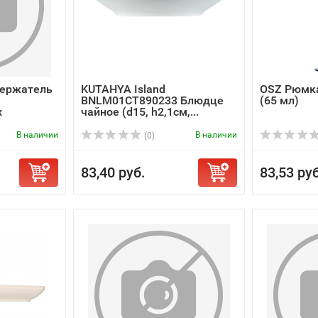
ержатель
KUTAHYA Island
OSZ Рюмка
BNLM01CT890233 Блюдце
(65 мл)
х
чайное (d15, h2,1см,...
В наличии
В наличии
(0)
83,40 руб.
83,53 руб