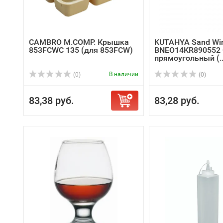
CAMBRO M.COMP. Крышка
KUTAHYA Sand Wi
853FCWC 135 (для 853FCW)
BNEO14KR890552 
прямоугольный (..
В наличии
(0)
(0)
83,38 руб.
83,28 руб.