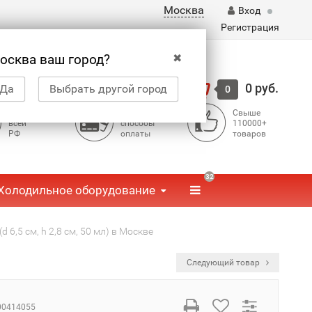
Москва
Вход
Регистрация
✖
осква ваш город?
Корзина
0 руб.
Да
Выбрать другой город
0
Доставка по
Доступные
Свыше
всей
способы
110000+
РФ
оплаты
товаров
32
Холодильное оборудование
d 6,5 см, h 2,8 см, 50 мл) в Москве
Следующий товар
00414055