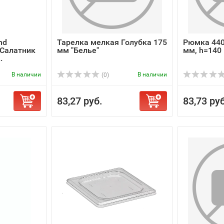
nd
Тарелка мелкая Голубка 175
Рюмка 440
Салатник
мм "Белье"
мм, h=140
.
В наличии
В наличии
(0)
83,27 руб.
83,73 руб