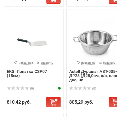
избранное
сравнить
избранное
сравнить
EKSI Лопатка CSP07
Astell Дуршлаг AST-005-
(18см)
ДГ-28 (Д28,0см, с/р, пло
дно, не...
(0)
(0)
810,42 руб.
805,29 руб.