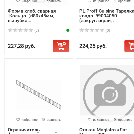
избранное
сравнить
избранное
сравнить
Форма хлеб. сварная
P.L.Proff Cuisine Тарелк
"Кольцо" (d80x45мм,
квадр. 99004050
вырубка...
(закругл.край, ...
(0)
(0)
227,28 руб.
224,25 руб.
избранное
сравнить
избранное
сравнить
Ограничитель
Стакан Magistro «Ла-