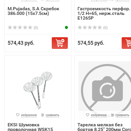
M.Pujadas, S.A Скребок
Гастроемкость перфор.
386.000 (15х7.5см)
1/2 Н=65, нерж.сталь
E1265P
(0)
(0)
574,43 руб.
574,55 руб.
избранное
сравнить
избранное
сравнить
EKSI Шумовка
Тарелка мелкая без
проволочная WSK15
бортов 8,25" 200мм Cor