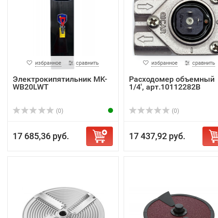
избранное
сравнить
избранное
сравнить
Электрокипятильник MK-
Расходомер объемный
WB20LWT
1/4', арт.10112282B
(0)
(0)
17 685,36 руб.
17 437,92 руб.