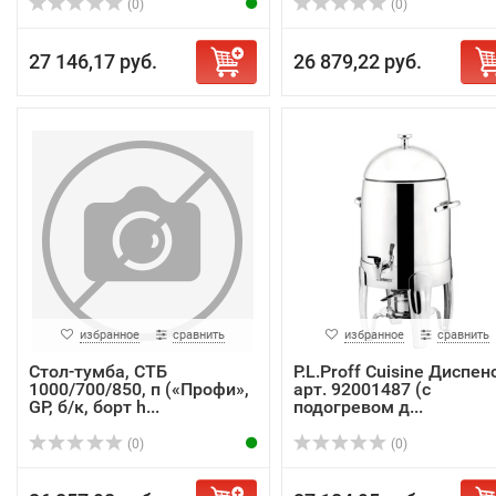
(0)
(0)
27 146,17 руб.
26 879,22 руб.
избранное
сравнить
избранное
сравнить
Стол-тумба, СТБ
P.L.Proff Cuisine Диспен
1000/700/850, п («Профи»,
арт. 92001487 (с
GP, б/к, борт h...
подогревом д...
(0)
(0)