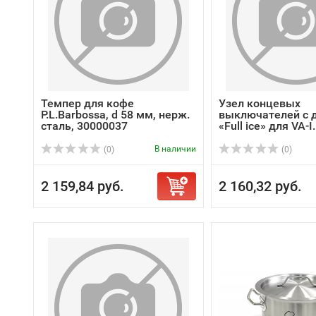
Темпер для кофе
Узел концевых
P.L.Barbossa, d 58 мм, нерж.
выключателей с 
сталь, 30000037
«Full ice» для VA-I.
В наличии
(0)
(0)
2 159,84 руб.
2 160,32 руб.