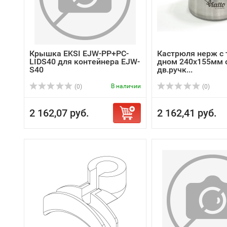
Крышка EKSI EJW-PP+PC-
Кастрюля нерж с
LIDS40 для контейнера EJW-
дном 240х155мм 
S40
дв.ручк...
В наличии
(0)
(0)
2 162,07 руб.
2 162,41 руб.