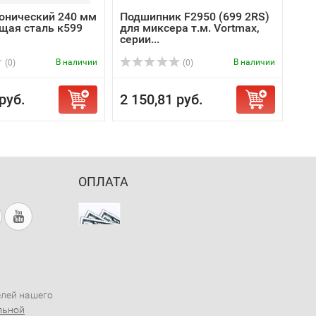
онический 240 мм
Подшипник F2950 (699 2RS)
ая сталь к599
для миксера т.м. Vortmax,
серии...
В наличии
В наличии
(0)
(0)
руб.
2 150,81 руб.
ОПЛАТА
елей нашего
льной