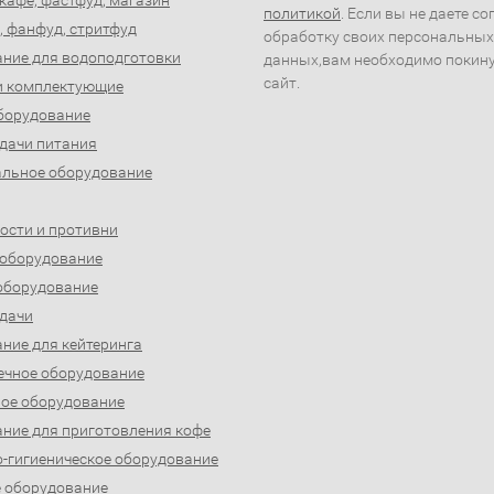
 кафе, фастфуд, магазин
политикой
. Если вы не даете со
, фанфуд, стритфуд
обработку своих персональных
ние для водоподготовки
данных,вам необходимо покин
сайт.
и комплектующие
борудование
дачи питания
льное оборудование
ости и противни
 оборудование
оборудование
дачи
ние для кейтеринга
ечное оборудование
ое оборудование
ние для приготовления кофе
-гигиеническое оборудование
 оборудование