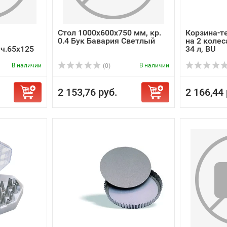
Стол 1000х600х750 мм, кр.
Корзина-те
0.4 Бук Бавария Светлый
на 2 колес
ч.65х125
34 л, BU
В наличии
В наличии
(0)
2 153,76 руб.
2 166,44 