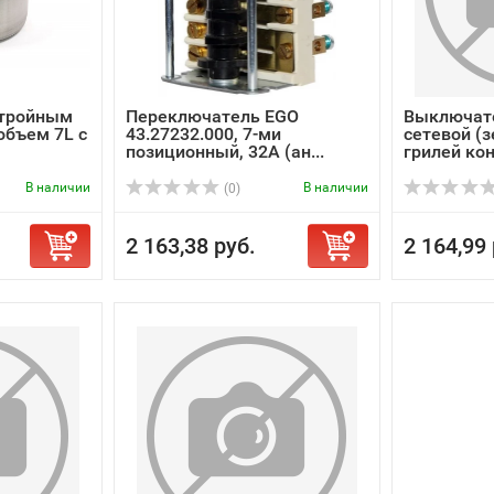
 тройным
Переключатель EGO
Выключате
объем 7L с
43.27232.000, 7-ми
сетевой (
позиционный, 32А (ан...
грилей кон
В наличии
В наличии
(0)
2 163,38 руб.
2 164,99 