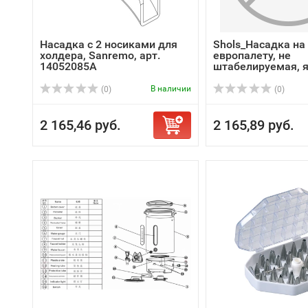
Насадка с 2 носиками для
Shols_Насадка на
холдера, Sanremo, арт.
европалету, не
14052085A
штабелируемая, я
...
В наличии
(0)
(0)
2 165,46 руб.
2 165,89 руб.