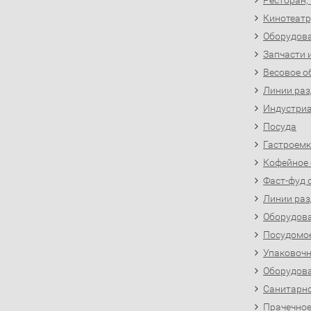
Ресторан,
Кинотеатр
Оборудова
Запчасти 
Весовое о
Линии раз
Индустриа
Посуда
Гастроемк
Кофейное
Фаст-фуд 
Линии раз
Оборудова
Посудомо
Упаковочн
Оборудова
Санитарно
Прачечное