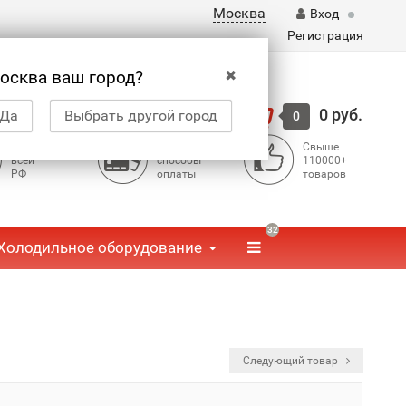
Москва
Вход
Регистрация
✖
осква ваш город?
Корзина
0 руб.
Да
Выбрать другой город
0
Доставка по
Доступные
Свыше
всей
способы
110000+
РФ
оплаты
товаров
32
Холодильное оборудование
Следующий товар