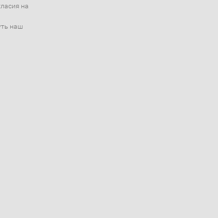
гласия на
уть наш