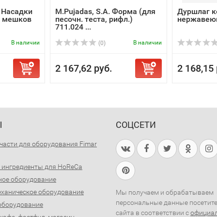
 Насадки
M.Pujadas, S.A. Форма (для
Дуршлаг к
х мешков
песочн. теста, рифл.)
нержавеющ
711.024 ...
В наличии
В наличии
(0)
2 167,62 руб.
2 168,15 
Ы
СОЦСЕТИ
части для оборудования Fimar
 ингредиенты для HoReCa
ное оборудование
ханическое оборудование
Мы получаем и обрабатываем
персональные данные посетит
оборудование
сайта в соответствии с
официа