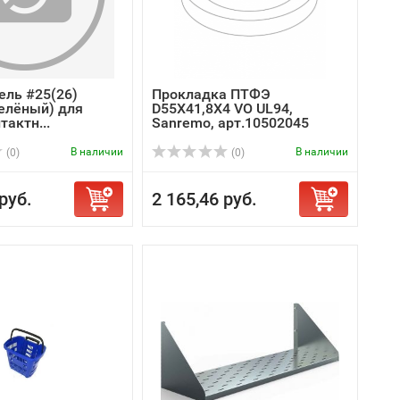
ль #25(26)
Прокладка ПТФЭ
зелёный) для
D55X41,8X4 VO UL94,
тактн...
Sanremo, арт.10502045
В наличии
В наличии
(0)
(0)
руб.
2 165,46 руб.