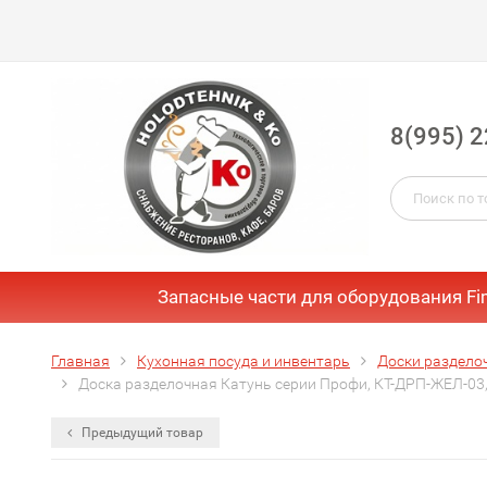
8(995) 2
Запасные части для оборудования Fi
Главная
Кухонная посуда и инвентарь
Доски раздело
Доска разделочная Катунь серии Профи, КТ-ДРП-ЖЕЛ-03,
Предыдущий товар