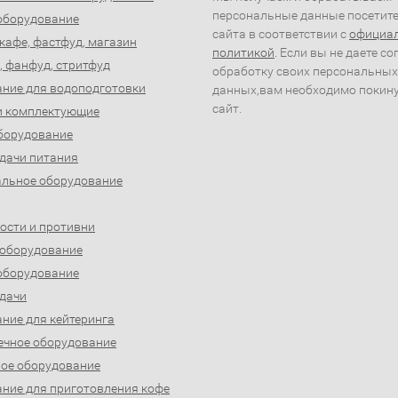
персональные данные посетит
оборудование
сайта в соответствии с
официа
 кафе, фастфуд, магазин
политикой
. Если вы не даете со
, фанфуд, стритфуд
обработку своих персональных
ние для водоподготовки
данных,вам необходимо покин
сайт.
и комплектующие
борудование
дачи питания
льное оборудование
ости и противни
 оборудование
оборудование
дачи
ние для кейтеринга
ечное оборудование
ое оборудование
ние для приготовления кофе