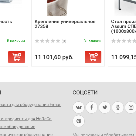
ность
Крепление универсальное
Стол прои
27358
Assum СПБ
(1000х800
В наличии
В наличии
(0)
11 101,60 руб.
11 099,1
Ы
СОЦСЕТИ
части для оборудования Fimar
 ингредиенты для HoReCa
ное оборудование
ханическое оборудование
Мы получаем и обрабатываем