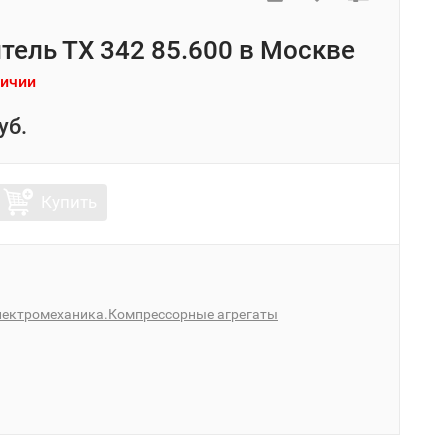
тель ТХ 342 85.600 в Москве
личии
уб.
Купить
лектромеханика.Компрессорные агрегаты