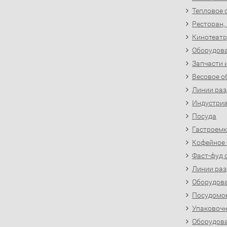
Тепловое 
Ресторан,
Кинотеатр
Оборудова
Запчасти 
Весовое о
Линии раз
Индустриа
Посуда
Гастроемк
Кофейное
Фаст-фуд 
Линии раз
Оборудова
Посудомо
Упаковочн
Оборудова