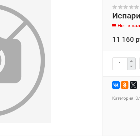
Испари
Нет в на
11 160 р
Категория:
Э