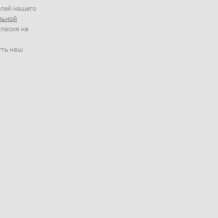
елей нашего
льной
гласия на
уть наш