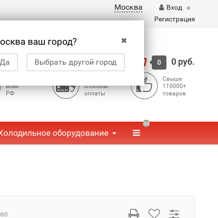
Москва
Вход
Регистрация
✖
осква ваш город?
Корзина
0 руб.
Да
Выбрать другой город
0
Доставка по
Доступные
Свыше
всей
способы
110000+
РФ
оплаты
товаров
32
Холодильное оборудование
060