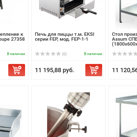
епление к
Печь для пиццы т.м. EKSI
Стол прои
oupe 27358
серии FEP, мод. FEP-1-1
Assum СПБ
(1800х600
В наличии
В наличии
(0)
11 195,88 руб.
11 120,5