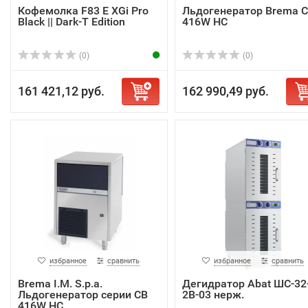
Кофемолка F83 E XGi Pro
Льдогенератор Brema 
Black || Dark-T Edition
416W HC
(0)
(0)
161 421,12 руб.
162 990,49 руб.
избранное
сравнить
избранное
сравнить
Brema I.M. S.p.a.
Дегидратор Abat ШС-32
Льдогенератор серии CB
2В-03 нерж.
416W HC