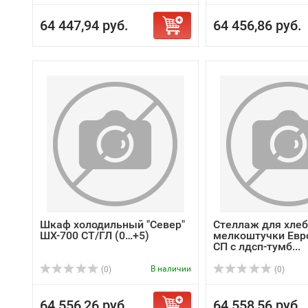
64 447,94 руб.
64 456,86 руб.
Шкаф холодильный "Север"
Стеллаж для хлеб
ШХ-700 СТ/ГЛ (0…+5)
мелкоштучки Евр
СП с лдсп-тумб...
В наличии
(0)
(0)
64 556,26 руб.
64 558,56 руб.