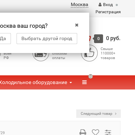
Москва
Вход
Регистрация
✖
осква ваш город?
Корзина
0 руб.
Да
Выбрать другой город
0
Доставка по
Доступные
Свыше
всей
способы
110000+
РФ
оплаты
товаров
32
Холодильное оборудование
Следующий товар
729