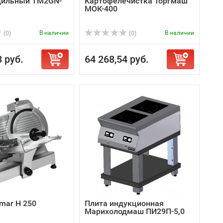
дильный ТМ2GN-
Картофелечистка Торгмаш
МОК-400
В наличии
В наличии
(0)
(0)
8 руб.
64 268,54 руб.
mar H 250
Плита индукционная
Марихолодмаш ПИ29П-5,0