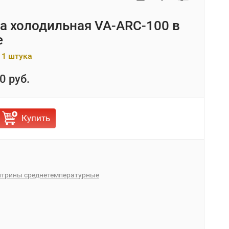
а холодильная VA-ARC-100 в
е
 1 штука
0 руб.
Купить
итрины среднетемпературные