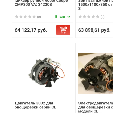
Миксер ручной Robot Coupe
Зонт вытяжной п
CMP300 V.V. 34230B
1500х1100х350 с 
S
В наличии
(0)
(0)
64 122,17 руб.
63 898,61 руб.
Двигатель 3092 для
Электродвигател
овощерезки серии CL
для овощерезки с
модели CL...