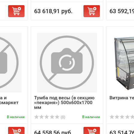
63 618,91 руб.
63 592,1
а и
Тумба под весы (в секцию
Витрина т
омаркет
«пекарня») 500х600х1700
мм
В наличии
В наличии
(0)
64 558,56 руб.
63 514,7