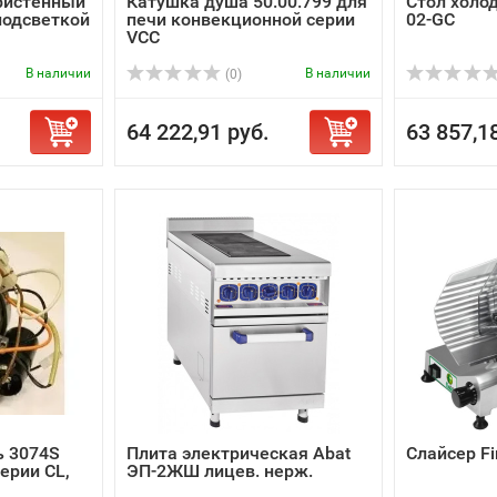
ристенный
Катушка душа 50.00.799 для
Стол холо
подсветкой
печи конвекционной серии
02-GC
VCC
В наличии
В наличии
(0)
64 222,91 руб.
63 857,1
ь 3074S
Плита электрическая Abat
Слайсер Fi
ерии CL,
ЭП-2ЖШ лицев. нерж.