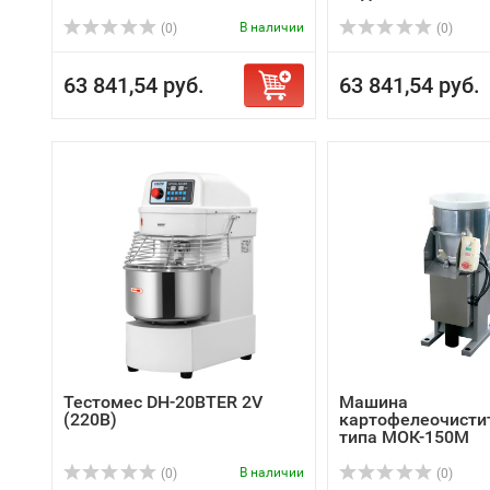
В наличии
(0)
(0)
63 841,54 руб.
63 841,54 руб.
Тестомес DH-20BTER 2V
Машина
(220В)
картофелеочисти
типа МОК-150М
В наличии
(0)
(0)