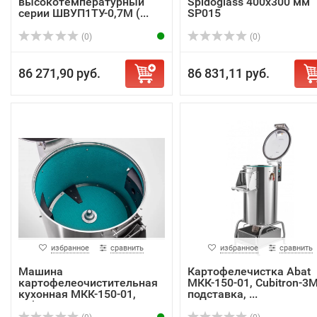
высокотемпературный
Spidoglass 400х300 мм
серии ШВУП1ТУ-0,7М (...
SP015
(0)
(0)
86 271,90 руб.
86 831,11 руб.
избранное
сравнить
избранное
сравнить
Машина
Картофелечистка Abat
картофелеочистительная
МКК-150-01, Cubitron-3M
кухонная МКК-150-01,
подставка, ...
Cubitr...