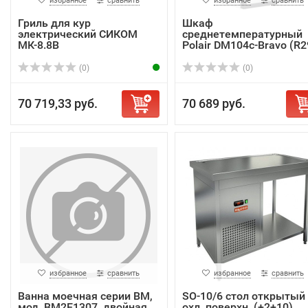
избранное
сравнить
избранное
сравнить
Гриль для кур
Шкаф
электрический СИКОМ
среднетемпературный
МК-8.8В
Polair DM104c-Bravo (R2
осево...
(0)
(0)
70 719,33 руб.
70 689 руб.
избранное
сравнить
избранное
сравнить
Ванна моечная серии ВМ,
SO-10/6 стол открытый 
мод. ВМ2E1307, двойная
охл. поверхн. (+2+10),