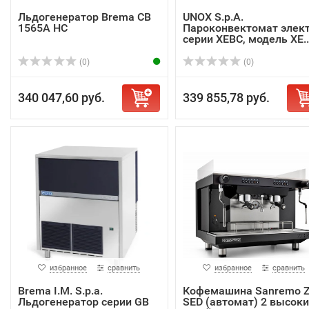
Льдогенератор Brema CB
UNOX S.p.A.
1565A HC
Пароконвектомат элект
серии XEBC, модель XE..
(0)
(0)
340 047,60 руб.
339 855,78 руб.
избранное
сравнить
избранное
сравнить
Brema I.M. S.p.a.
Кофемашина Sanremo 
Льдогенератор серии GB
SED (автомат) 2 высок