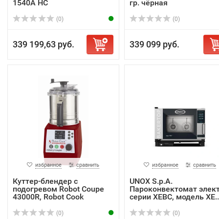
1540A HC
гр. чёрная
(0)
(0)
339 199,63 руб.
339 099 руб.
избранное
сравнить
избранное
сравнить
Куттер-блендер с
UNOX S.p.A.
подогревом Robot Coupe
Пароконвектомат элект
43000R, Robot Cook
серии XEBC, модель XE..
(0)
(0)