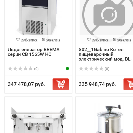
избранное
сравнить
избранное
сравнить
Льдогенератор BREMA
S02__1Gabino Котел
серии CB 1565W HC
пищеварочный
электрический мод. BL-
160...
(0)
(0)
347 478,07 руб.
335 948,74 руб.