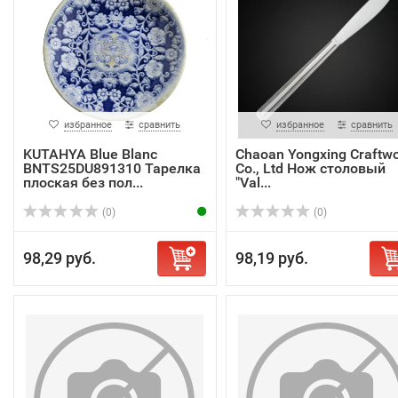
избранное
сравнить
избранное
сравнить
KUTAHYA Blue Blanc
Chaoan Yongxing Craftw
BNTS25DU891310 Тарелка
Co., Ltd Нож столовый
плоская без пол...
"Val...
(0)
(0)
98,29 руб.
98,19 руб.