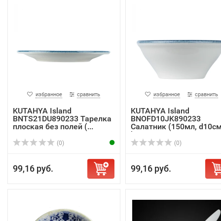
избранное
сравнить
избранное
сравнить
KUTAHYA Island
KUTAHYA Island
BNTS21DU890233 Тарелка
BNOFD10JK890233
плоская без полей (...
Салатник (150мл, d10см
h4...
(0)
(0)
99,16 руб.
99,16 руб.