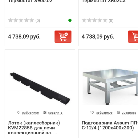
Термостат S900.02
Термостат XR02CX
(0)
(0)
4 738,09 руб.
4 738,09 руб.
избранное
сравнить
избранное
сравнить
Лоток (каплесборник)
Подтоварник Assum ПП
KVM2285B для печи
С-12/4 (1200х400х300)
конвекционной эл. ...