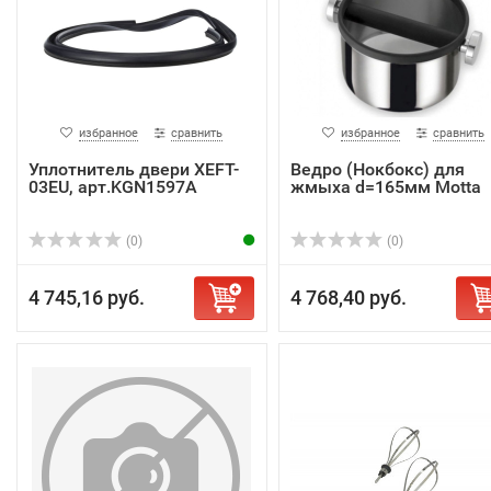
избранное
сравнить
избранное
сравнить
Уплотнитель двери XEFT-
Ведро (Нокбокс) для
03EU, арт.KGN1597A
жмыха d=165мм Motta
(0)
(0)
4 745,16 руб.
4 768,40 руб.