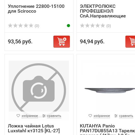
Уплотнение 22800-15100
ЭЛЕКТРОЛЮКС
для Scirocco
ПРОФЕШЕНЭЛ
СпА.Направляющие
922105 д/рабочего...
(0)
(0)
93,56 руб.
94,94 руб.
избранное
сравнить
избранное
сравнить
Ложка чайная Lotus
KUTAHYA Panio
Luxstahl кт3125 [KL-27]
PAN17DU855A13 Тарелк