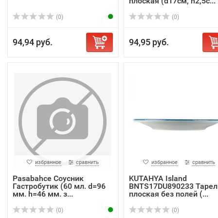
плоская (d17см, h2,5с...
(0)
(0)
94,94 руб.
94,95 руб.
избранное
сравнить
избранное
сравнить
Pasabahce Соусник
KUTAHYA Island
Гастробутик (60 мл. d=96
BNTS17DU890233 Тарел
мм. h=46 мм. з...
плоская без полей (...
(0)
(0)