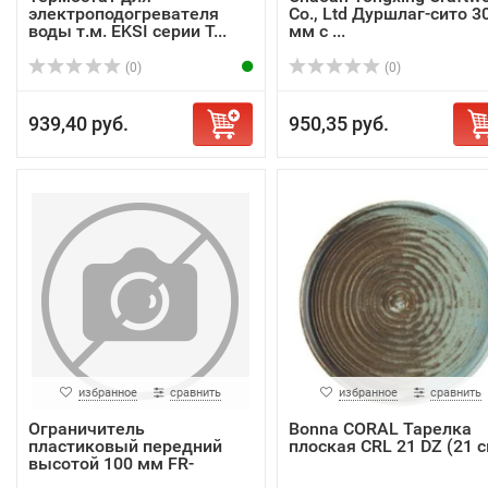
электроподогревателя
Co., Ltd Дуршлаг-сито 3
воды т.м. EKSI серии T...
мм с ...
(0)
(0)
939,40 руб.
950,35 руб.
избранное
сравнить
избранное
сравнить
Ограничитель
Bonna CORAL Тарелка
пластиковый передний
плоская CRL 21 DZ (21 с
высотой 100 мм FR-
RISER...