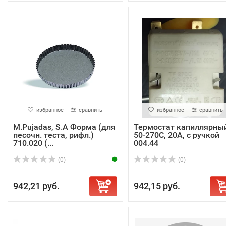
избранное
сравнить
избранное
сравнить
M.Pujadas, S.A Форма (для
Термостат капиллярны
песочн. теста, рифл.)
50-270С, 20А, с ручкой
710.020 (...
004.44
(0)
(0)
942,21 руб.
942,15 руб.