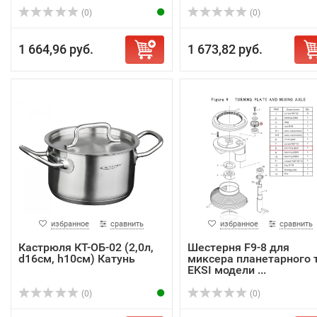
М29
(0)
(0)
1 664,96 руб.
1 673,82 руб.
избранное
сравнить
избранное
сравнить
Кастрюля КТ-ОБ-02 (2,0л,
Шестерня F9-8 для
d16см, h10см) Катунь
миксера планетарного т
EKSI модели ...
(0)
(0)