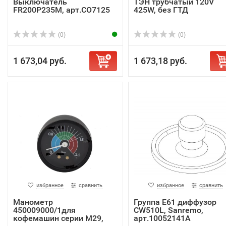
Выключатель
ТЭН трубчатый 120V
FR200P235M, арт.CO7125
425W, без ГТД
(0)
(0)
1 673,04 руб.
1 673,18 руб.
избранное
сравнить
избранное
сравнить
Манометр
Группа E61 диффузор
450009000/1для
CW510L, Sanremo,
кофемашин серии М29,
арт.10052141A