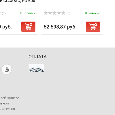
ии CLASSIC, FG 600
В наличии
В наличии
(0)
(0)
9 руб.
52 598,87 руб.
ОПЛАТА
елей нашего
льной
гласия на