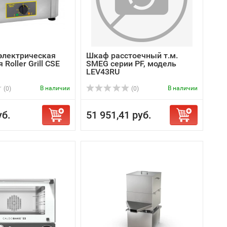
электрическая
Шкаф расстоечный т.м.
Roller Grill CSE
SMEG серии PF, модель
LEV43RU
В наличии
В наличии
(0)
(0)
уб.
51 951,41 руб.