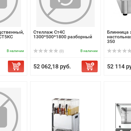
дственный,
Стеллаж Ст4С
Блинница 
 СТ5КС
1300*500*1800 разборный
настольная 
350
В наличии
В наличии
(0)
52 062,18 руб.
52 114 р