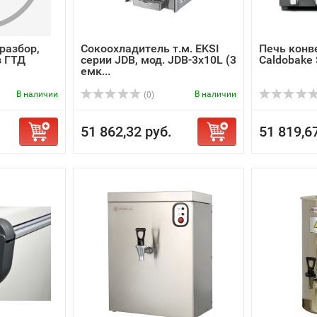
разбор,
Сокоохладитель т.м. EKSI
Печь конв
з ГТД
серии JDB, мод. JDB-3x10L (3
Caldobake
емк...
В наличии
В наличии
(0)
51 862,32 руб.
51 819,6