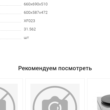
660х690х510
600х587х472
XF023
31.562
шт
Рекомендуем посмотреть