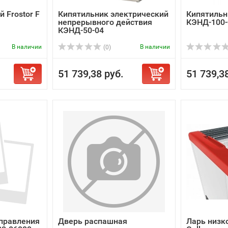
 Frostor F
Кипятильник электрический
Кипятильн
непрерывного действия
КЭНД-100-
КЭНД-50-04
В наличии
В наличии
(0)
51 739,38 руб.
51 739,3
управления
Дверь распашная
Ларь низк