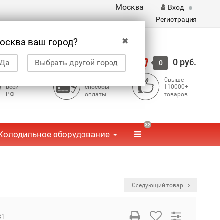
Москва
Вход
Регистрация
✖
осква ваш город?
Корзина
0 руб.
Да
Выбрать другой город
0
Доставка по
Доступные
Свыше
всей
способы
110000+
РФ
оплаты
товаров
32
Холодильное оборудование
Следующий товар
81