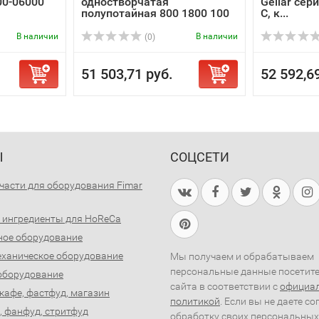
000-06000
одностворчатая
Gellar сер
полупотайная 800 1800 100
C, к...
...
В наличии
В наличии
(0)
51 503,71 руб.
52 592,6
Ы
СОЦСЕТИ
части для оборудования Fimar
 ингредиенты для HoReCa
ное оборудование
ханическое оборудование
Мы получаем и обрабатываем
персональные данные посетит
оборудование
сайта в соответствии с
официа
 кафе, фастфуд, магазин
политикой
. Если вы не даете со
, фанфуд, стритфуд
обработку своих персональных