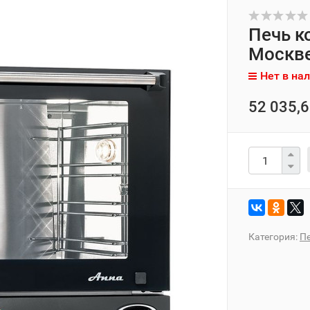
Печь к
Москв
Нет в на
52 035,6
Категория:
П