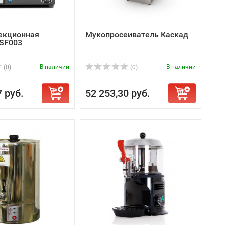
екционная
Мукопросеиватель Каскад
 SF003
В наличии
В наличии
(0)
(0)
7 руб.
52 253,30 руб.