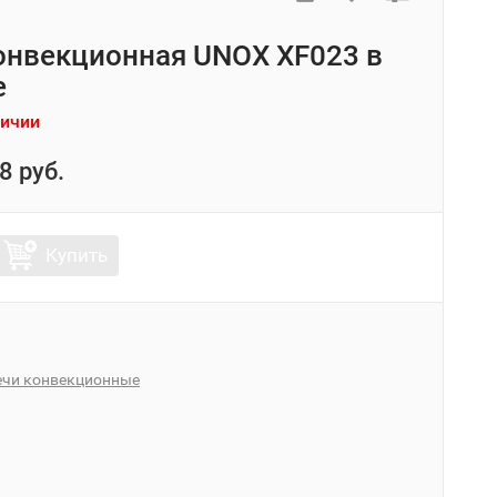
онвекционная UNOX XF023 в
е
личии
8 руб.
Купить
ечи конвекционные