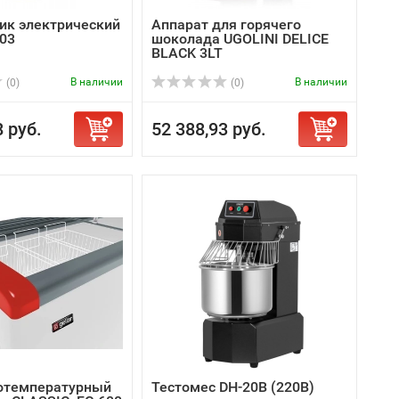
ик электрический
Аппарат для горячего
03
шоколада UGOLINI DELICE
BLACK 3LT
В наличии
В наличии
(0)
(0)
8 руб.
52 388,93 руб.
отемпературный
Тестомес DH-20B (220В)