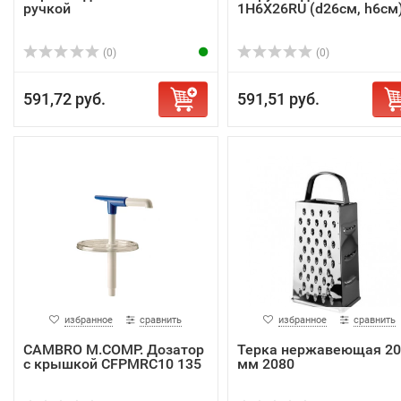
ручкой
1H6X26RU (d26см, h6см
(0)
(0)
591,72 руб.
591,51 руб.
избранное
сравнить
избранное
сравнить
CAMBRO M.COMP. Дозатор
Терка нержавеющая 20
с крышкой CFPМRC10 135
мм 2080