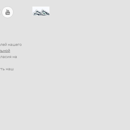
елей нашего
льной
гласия на
уть наш