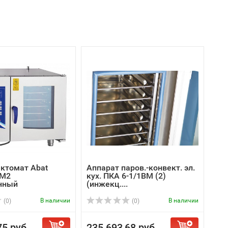
ктомат Abat
Аппарат паров.-конвект. эл.
ВМ2
кух. ПКА 6-1/1ВМ (2)
нный
(инжекц....
В наличии
В наличии
(0)
(0)
75 руб.
235 693,68 руб.