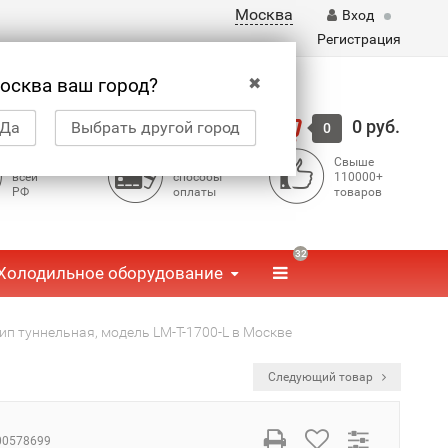
Москва
Вход
Регистрация
✖
осква ваш город?
Корзина
0 руб.
Да
Выбрать другой город
0
Доставка по
Доступные
Свыше
всей
способы
110000+
РФ
оплаты
товаров
32
Холодильное оборудование
п туннельная, модель LM-T-1700-L в Москве
Следующий товар
00578699