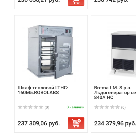
Шкаф тепловой LTHC-
Brema I.M. S.p.a.
160М5.ROBOLABS
Льдогенератор се
840A HC
В наличии
(0)
(0)
237 309,06 руб.
234 379,96 руб