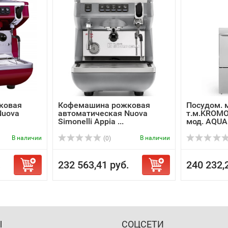
ковая
Кофемашина рожковая
Посудом. 
Nuova
автоматическая Nuova
т.м.KROMO
Simonelli Appia ...
мод. AQUA
В наличии
В наличии
(0)
.
232 563,41 руб.
240 232,
Ы
СОЦСЕТИ