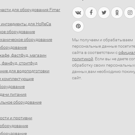
части для оборудования Fimar
 ингредиенты для HoReCa
ное оборудование
ханическое оборудование
Мы получаем и обрабатываем
персональные данные посетит
оборудование
сайта в соответствии с
официа
 кафе, фастфуд, магазин
политикой
. Если вы не даете со
, фанфуд, стритфуд
обработку своих персональных
ние для водоподготовки
данных,вам необходимо покин
сайт.
и комплектующие
борудование
дачи питания
льное оборудование
ости и противни
 оборудование
оборудование