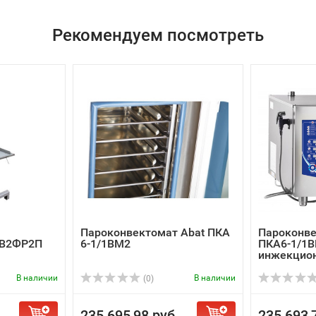
Рекомендуем посмотреть
Пароконвектомат Abat ПКА
Пароконве
 В2ФР2П
6-1/1ВМ2
ПКА6-1/1
инжекцио
В наличии
В наличии
(0)
235 695,98 руб.
235 693,