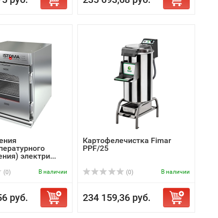
ения
Картофелечистка Fimar
пературного
PPF/25
ния) электри...
В наличии
В наличии
(0)
(0)
56 руб.
234 159,36 руб.