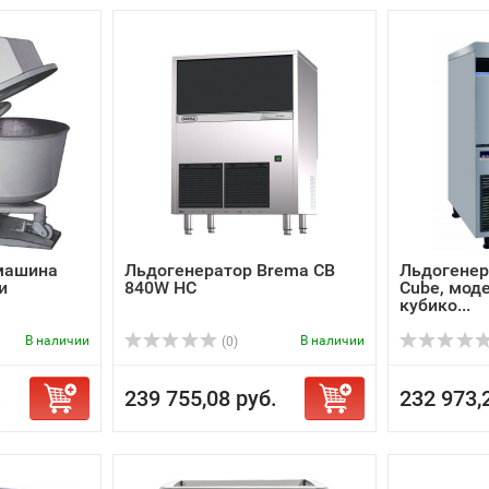
машина
Льдогенератор Brema CB
Льдогенер
и
840W HC
Cube, моде
кубико...
В наличии
В наличии
(0)
.
239 755,08 руб.
232 973,