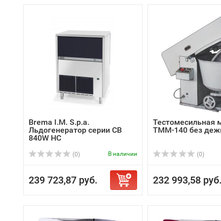
Brema I.M. S.p.a.
Тестомесильная 
Льдогенератор серии CB
ТММ-140 без деж
840W HC
В наличии
(0)
(0)
239 723,87 руб.
232 993,58 руб