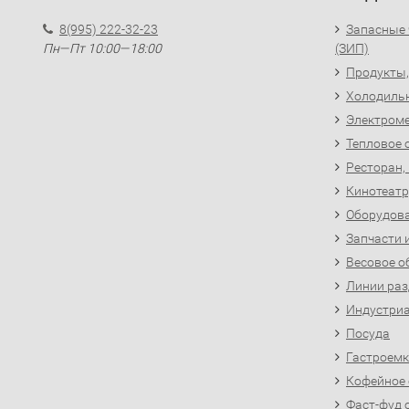
8(995) 222-32-23
Запасные 
Пн—Пт 10:00—18:00
(ЗИП)
Продукты,
Холодиль
Электроме
Тепловое 
Ресторан,
Кинотеатр
Оборудова
Запчасти 
Весовое о
Линии раз
Индустриа
Посуда
Гастроемк
Кофейное
Фаст-фуд 