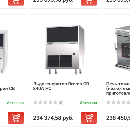
Льдогенератор Brema CB
Печь томл
рии CB
840A HC
(низкотем
приготовле
В наличии
В наличии
(0)
.
234 374,58 руб.
238 450,