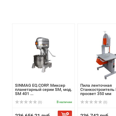
SINMAG EQ.CORP. Миксер
Пила ленточная
планетарный серии SM, мод.
Станкостроитель
SМ 401 ...
просвет 350 мм
В наличии
(0)
(0)
236 656,21 руб.
236 742 руб.