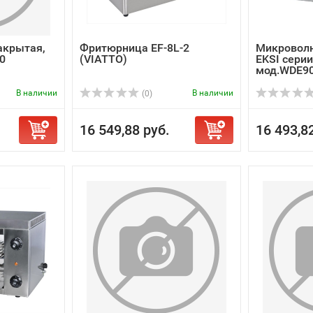
акрытая,
Фритюрница EF-8L-2
Микроволн
0
(VIATTO)
EKSI серии
мод.WDE9
В наличии
В наличии
(0)
16 549,88 руб.
16 493,8