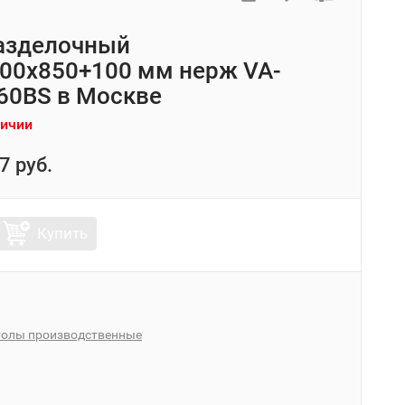
азделочный
00x850+100 мм нерж VA-
60BS в Москве
личии
7 руб.
Купить
толы производственные