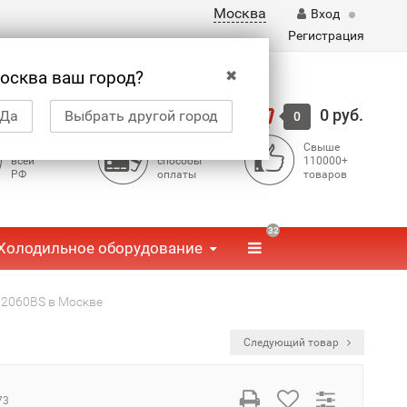
Москва
Вход
Регистрация
✖
осква ваш город?
Корзина
0 руб.
Да
Выбрать другой город
0
Доставка по
Доступные
Свыше
всей
способы
110000+
РФ
оплаты
товаров
32
Холодильное оборудование
2060BS в Москве
Следующий товар
73