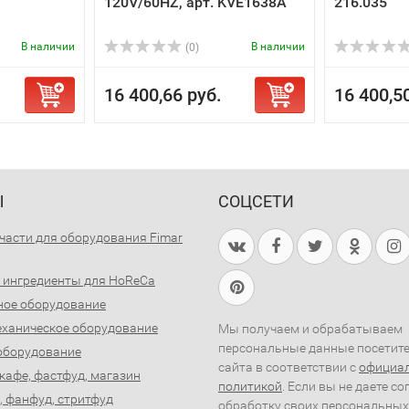
120V/60HZ, арт. KVE1638A
216.035
В наличии
В наличии
(0)
16 400,66 руб.
16 400,5
Ы
СОЦСЕТИ
части для оборудования Fimar
 ингредиенты для HoReCa
ное оборудование
ханическое оборудование
Мы получаем и обрабатываем
персональные данные посетит
оборудование
сайта в соответствии с
официа
 кафе, фастфуд, магазин
политикой
. Если вы не даете со
, фанфуд, стритфуд
обработку своих персональных