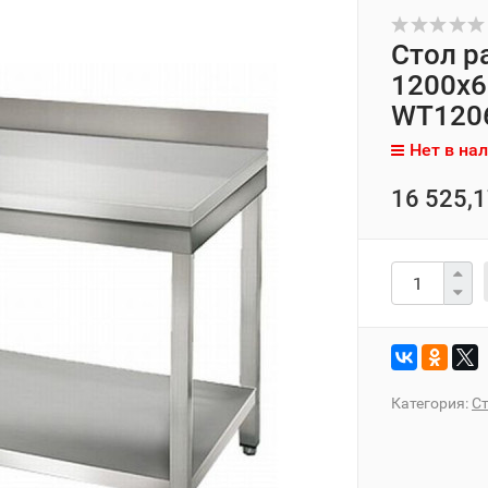
Стол р
1200x6
WT120
Нет в на
16 525,1
Категория:
С