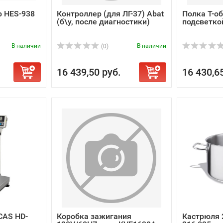
р HES-938
Контроллер (для ЛГ-37) Abat
Полка Т-об
(б\у, после диагностики)
подсветко
В наличии
В наличии
(0)
16 439,50 руб.
16 430,6
CAS HD-
Коробка зажигания
Кастрюля 2