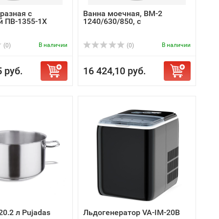
разная с
Ванна моечная, ВМ-2
й ПВ-1355-1Х
1240/630/850, с
В наличии
В наличии
(0)
(0)
5 руб.
16 424,10 руб.
0.2 л Pujadas
Льдогенератор VA-IM-20B