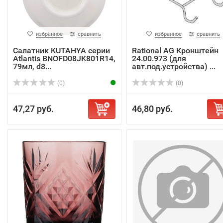
избранное
сравнить
избранное
сравнить
Салатник KUTAHYA серии
Rational AG Кронштейн
Atlantis BNOFD08JK801R14,
24.00.973 (для
79мл, d8...
авт.под.устройства) ...
(0)
(0)
47,27 руб.
46,80 руб.