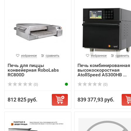
избранное
сравнить
избранное
сравнить
Печь для пиццы
Печь комбинированная
конвейерная RoboLabs
высокоскоростная
RC800D
AtollSpeed AS300HB ...
(0)
(0)
812 825 руб.
839 377,93 руб.