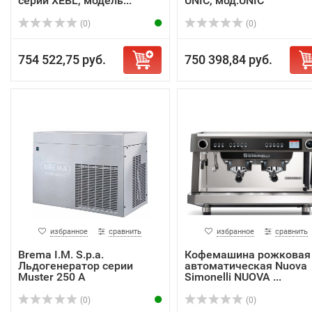
серии XEBL, модель...
UNIC, мод.UNIC
(0)
(0)
754 522,75 руб.
750 398,84 руб.
избранное
сравнить
избранное
сравнить
Brema I.M. S.p.a.
Кофемашина рожковая
Льдогенератор серии
автоматическая Nuova
Muster 250 A
Simonelli NUOVA ...
(0)
(0)