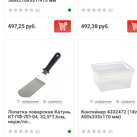
568х216х331/413 мм
(0)
(0)
497,25 руб.
492,38 руб.
избранное
сравнить
избранное
сравнить
Лопатка поварская Катунь
Контейнер 4332472 (18л
КТ-ПФ-ЛП-04, 32,5*7,6см,
400х335х170 мм)
нерж/пл...
(0)
(0)