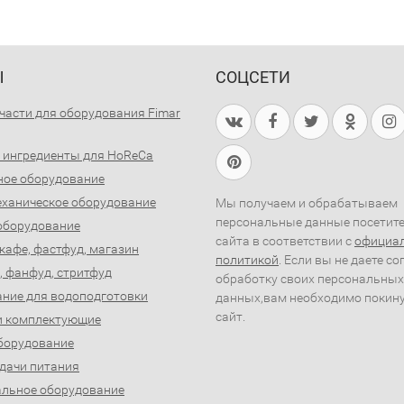
Ы
СОЦСЕТИ
части для оборудования Fimar
 ингредиенты для HoReCa
ное оборудование
ханическое оборудование
Мы получаем и обрабатываем
персональные данные посетит
оборудование
сайта в соответствии с
официа
 кафе, фастфуд, магазин
политикой
. Если вы не даете со
, фанфуд, стритфуд
обработку своих персональных
ние для водоподготовки
данных,вам необходимо покин
сайт.
и комплектующие
борудование
дачи питания
льное оборудование