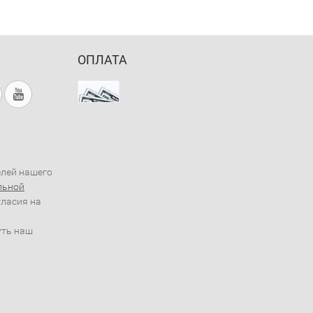
ОПЛАТА
елей нашего
льной
гласия на
уть наш