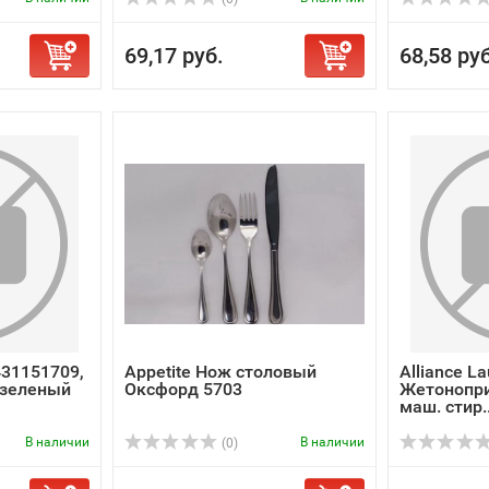
69,17 руб.
68,58 руб
431151709,
Appetite Нож столовый
Alliance L
, зеленый
Оксфорд 5703
Жетонопри
маш. cтир..
В наличии
В наличии
(0)