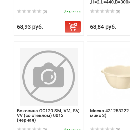
,H=2,L=440,B=300м
В наличии
(0)
(0)
68,93 руб.
68,84 руб.
Боковина GС120 SM, VM, SV,
Миска 431253222 
VV (со стеклом) 0013
микс 3)
(черная)
В наличии
(0)
(0)