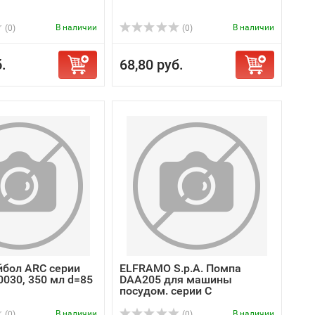
В наличии
В наличии
(0)
(0)
.
68,80 руб.
йбол ARC серии
ELFRAMO S.p.A. Помпа
0030, 350 мл d=85
DAA205 для машины
посудом. серии С
В наличии
В наличии
(0)
(0)