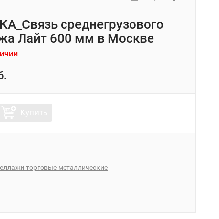
А_Связь среднегрузового
жа Лайт 600 мм в Москве
личии
б.
Купить
теллажи торговые металлические