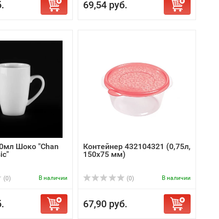
.
69,54 руб.
0мл Шоко "Chan
Контейнер 432104321 (0,75л,
ic"
150х75 мм)
В наличии
В наличии
(0)
(0)
.
67,90 руб.