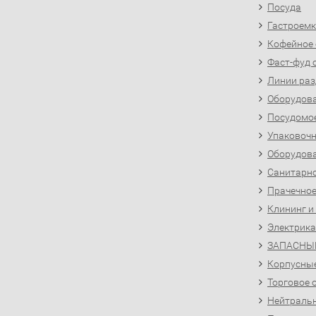
Посуда
Гастроемк
Кофейное
Фаст-фуд 
Линии раз
Оборудова
Посудомо
Упаковочн
Оборудова
Санитарно
Прачечное
Клининг и
Электрика
ЗАПАСНЫ
Корпусны
Торговое 
Нейтральн