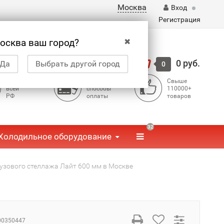
Москва
Вход
Регистрация
✖
осква ваш город?
Корзина
0 руб.
Да
Выбрать другой город
0
Доставка по
Доступные
Свыше
всей
способы
110000+
РФ
оплаты
товаров
32
Холодильное оборудование
зового стеллажа Лайт 600 мм в Москве
00350447