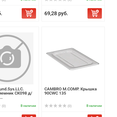
.
69,28 руб.
aund.Sys.LLC.
CAMBRO M.COMP. Крышка
емник СК098 д/
90CWC 135
..
В наличии
В наличии
(0)
(0)