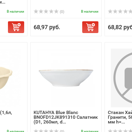
...
В наличии
В наличии
(0)
68,97 руб.
68,82 руб
(1,6л,
KUTAHYA Blue Blanc
Стакан Ха
BNOFD12JK891310 Салатник
Гранити, 5
(D1, 260мл, d...
мм h=...
В наличии
В наличии
(0)