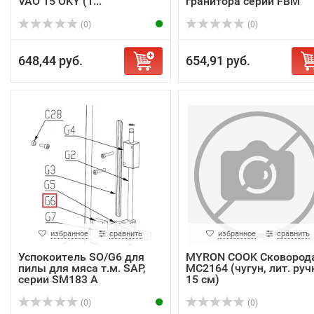
VAO 15 OKY (1...
гранитора серии FBM
(0)
(0)
648,44 руб.
654,91 руб.
избранное
сравнить
избранное
сравнить
Успокоитель SO/G6 для
MYRON COOK Сковород
пилы для мяса т.м. SAP,
MC2164 (чугун, лит. руч
серии SM183 A
15 см)
(0)
(0)