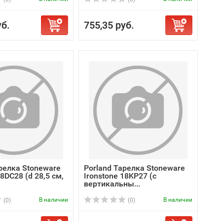
уб.
755,35 руб.
релка Stoneware
Porland Тарелка Stoneware
18DC28 (d 28,5 см,
Ironstone 18KP27 (с
вертикальны...
В наличии
В наличии
(0)
(0)