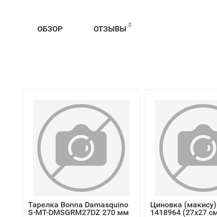
0
ОБЗОР
ОТЗЫВЫ
Тарелка Bonna Damasquino
Циновка (макису)
S-MT-DMSGRM27DZ 270 мм
1418964 (27х27 см,