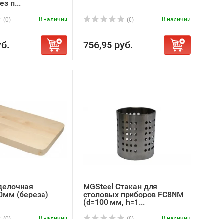
з п...
В наличии
В наличии
(0)
(0)
уб.
756,95 руб.
делочная
MGSteel Стакан для
0мм (береза)
столовых приборов FC8NM
(d=100 мм, h=1...
В наличии
В наличии
(0)
(0)