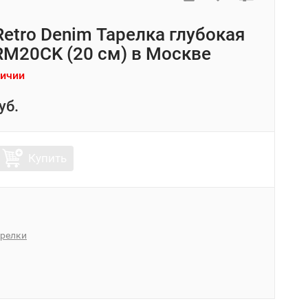
Retro Denim Тарелка глубокая
M20CK (20 см) в Москве
личии
уб.
Купить
арелки