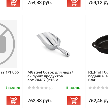
754,33 руб.
754,12 р
ат 1/1 065
MGsteel Совок для льда/
P.L.Proff 
сыпучих продуктов
подачи и з
арт.70437 (215 м...
Star...
В наличии
В наличии
(0)
762,33 руб.
762,45 р