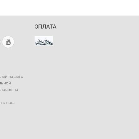
ОПЛАТА
елей нашего
льной
гласия на
уть наш