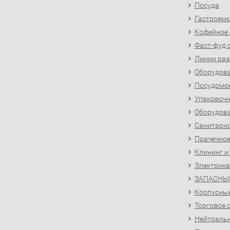
Посуда
Гастроемк
Кофейное
Фаст-фуд 
Линии раз
Оборудова
Посудомо
Упаковочн
Оборудова
Санитарно
Прачечное
Клининг и
Электрика
ЗАПАСНЫ
Корпусны
Торговое 
Нейтральн