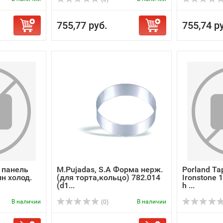
755,77 руб.
755,74 р
 панель
M.Pujadas, S.A Форма нерж.
Porland Та
н холод.
(для торта,кольцо) 782.014
Ironstone 
(d1...
h ...
В наличии
В наличии
(0)