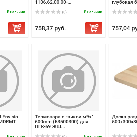
1106.62.00.00-...
глубокая бе
В наличии
В наличии
(0)
758,37 руб.
757,04 р
 Envisio
Термопара с гайкой м9х1 l
Доска раз
 MDRMT
600mm (53500300) для
500х300х3
ПГК-69 ЖШ...
В наличии
В наличии
(0)