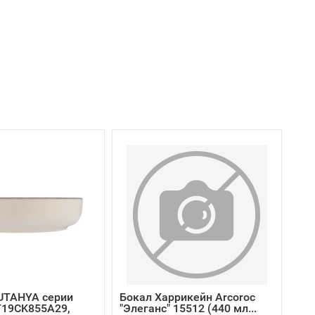
UTAHYA серии
Бокал Харрикейн Arcoroc
19CK855A29,
"Элеганс" 15512 (440 мл...