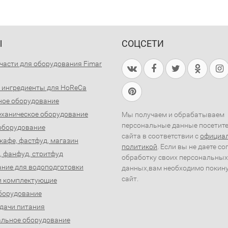
Ы
СОЦСЕТИ
части для оборудования Fimar
 ингредиенты для HoReCa
ное оборудование
ханическое оборудование
Мы получаем и обрабатываем
персональные данные посетит
оборудование
сайта в соответствии с
официа
 кафе, фастфуд, магазин
политикой
. Если вы не даете со
, фанфуд, стритфуд
обработку своих персональных
ние для водоподготовки
данных,вам необходимо покин
сайт.
и комплектующие
борудование
дачи питания
льное оборудование