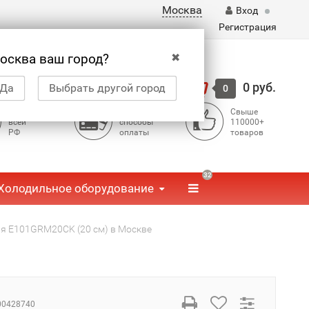
Москва
Вход
Регистрация
✖
осква ваш город?
Корзина
0 руб.
Да
Выбрать другой город
0
Доставка по
Доступные
Свыше
всей
способы
110000+
РФ
оплаты
товаров
32
Холодильное оборудование
ая E101GRM20CK (20 см) в Москве
00428740