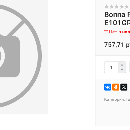
Bonna 
E101GR
Нет в на
757,71 р
Категория:
Т