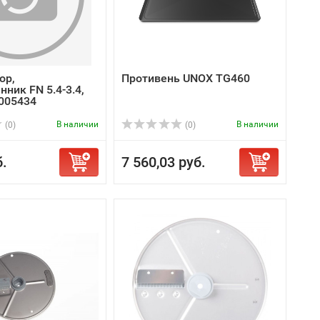
ор,
Противень UNOX TG460
ник FN 5.4-3.4,
0005434
В наличии
В наличии
(0)
(0)
б.
7 560,03 руб.