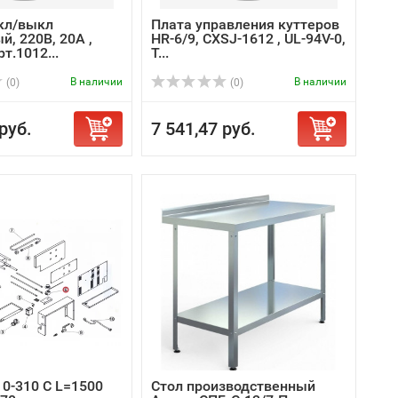
кл/выкл
Плата управления куттеров
, 220В, 20А ,
HR-6/9, CXSJ-1612 , UL-94V-0,
т.1012...
T...
В наличии
В наличии
(0)
(0)
руб.
7 541,47 руб.
 0-310 С L=1500
Стол производственный