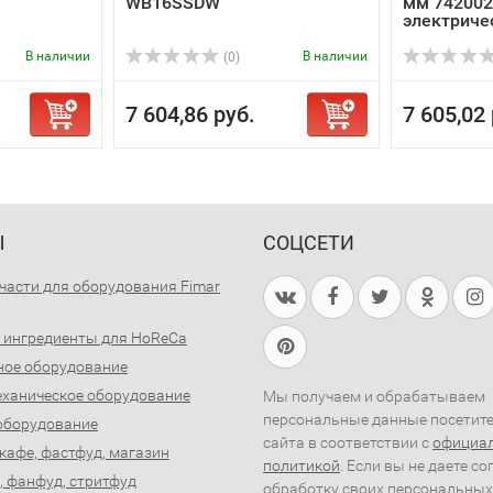
WB16SSDW
мм 742002
электричес
В наличии
В наличии
(0)
7 604,86 руб.
7 605,02 
Ы
СОЦСЕТИ
части для оборудования Fimar
 ингредиенты для HoReCa
ное оборудование
ханическое оборудование
Мы получаем и обрабатываем
персональные данные посетит
оборудование
сайта в соответствии с
официа
 кафе, фастфуд, магазин
политикой
. Если вы не даете со
, фанфуд, стритфуд
обработку своих персональных