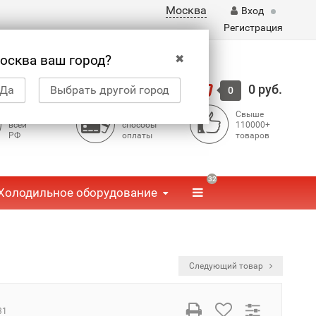
Москва
Вход
Регистрация
✖
осква ваш город?
Корзина
0 руб.
Да
Выбрать другой город
0
Доставка по
Доступные
Свыше
всей
способы
110000+
РФ
оплаты
товаров
32
Холодильное оборудование
Следующий товар
31