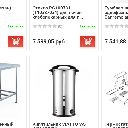
езан)
Стекло RG100731
Тумблер в
(110x370x4) для печей
однофазный
хлебопекарных для п...
Sanremo ар
В наличии
В наличии
(0)
7 599,05 руб.
7 541,88 
венный
Кипятильник VIATTO VA-
Термостат