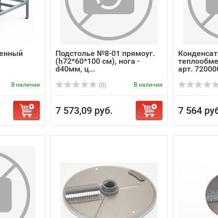
венный
Подстолье №8-01 прямоуг.
Конденсат
(h72*60*100 см), нога -
теплообмен
d40мм, ц...
арт. 7200
В наличии
В наличии
(0)
7 573,09 руб.
7 564 ру