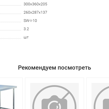
300х360х205
260х287х137
SW-I-10
3.2
шт
Рекомендуем посмотреть