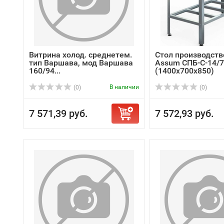
Витрина холод. среднетем.
Стол производст
тип Варшава, мод Варшава
Assum СПБ-С-14/7
160/94...
(1400х700х850)
В наличии
(0)
(0)
7 571,39 руб.
7 572,93 руб.