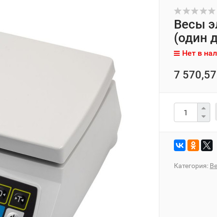
Весы э
(один 
Нет в на
7 570,57
Категория:
В