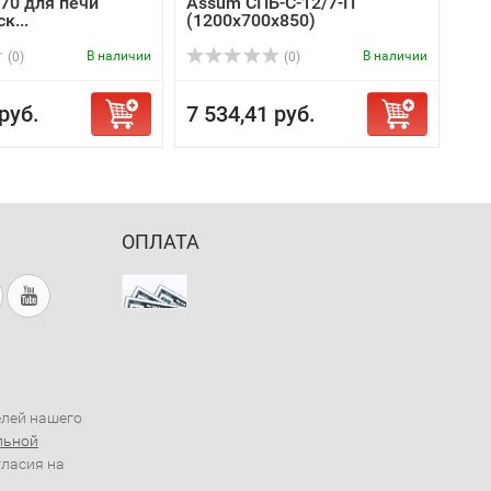
70 для печи
Assum СПБ-С-12/7-П
к...
(1200х700х850)
В наличии
В наличии
(0)
(0)
руб.
7 534,41 руб.
ОПЛАТА
елей нашего
льной
гласия на