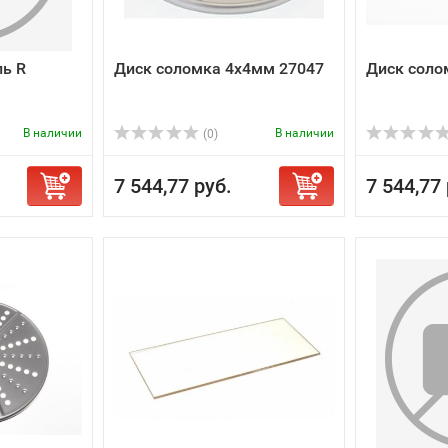
ль R
Диск соломка 4х4мм 27047
Диск соло
В наличии
В наличии
(0)
7 544,77 руб.
7 544,77 