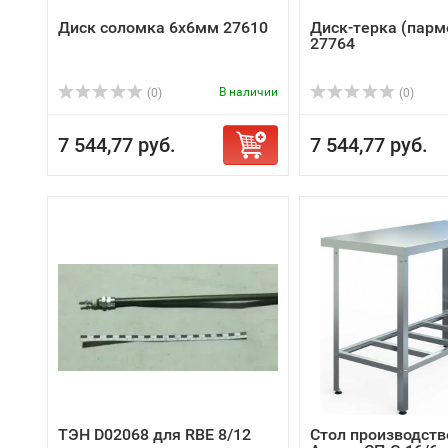
Диск соломка 6х6мм 27610
Диск-терка (парм
27764
В наличии
(0)
(0)
7 544,77 руб.
7 544,77 руб.
ТЭН D02068 для RBE 8/12
Стол производст