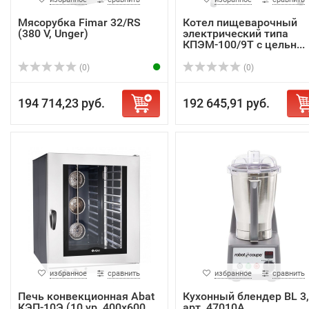
Мясорубка Fimar 32/RS
Котел пищеварочный
(380 V, Unger)
электрический типа
КПЭМ-100/9Т с цельн...
(0)
(0)
194 714,23 руб.
192 645,91 руб.
избранное
сравнить
избранное
сравнить
Печь конвекционная Abat
Кухонный блендер BL 3,
КЭП-10Э (10 ур. 400х600
арт. 47010A